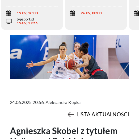
Wi
19.09, 18:00
26.09, 00:00
tvpsport.pl
19.09, 17:55
24.06.2025 20:56
,
Aleksandra Kopka
LISTA AKTUALNOŚCI
Agnieszka Skobel z tytułem