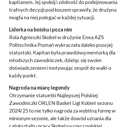
kapitanem. Jej spokój i zdolność do podejmowania
trafnych decyzji pod koszem sprawiły, że drużyna
mogła na niej polegać w każdej sytuacji.
Liderka na boisku i poza nim
Rola Agnieszki Skobel w drużynie Enea AZS
Politechnika Poznań wykraczała daleko poza jej
statystyki. Kapitan była prawdziwą mentorką dla
młodszych zawodniczek, dzieląc się swoim
doświadczeniem i motywując zespół do walki o
każdy punkt.
Nagroda na miarę legendy
Otrzymanie statuetki Najlepszej Polskiej
Zawodniczki ORLEN Basket Ligi Kobiet sezonu
2024/25 to nie tylko nagroda za wybitną formę w
minionym sezonie, ale także dowód uznania dla
całokształtu pracy Skobel na rzecz polskiej