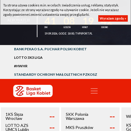
Ta strona używa cookies m.in. w celach: świadczenia usług, reklamy, statystyk.
Korzystając ze strony wyrażasz zgodę na używanie cookie. Jeżeli nie wyrażasz
1KS ŚLĘZA WROCŁAW - LOTTO AZS UMCS LUBLIN
zgody powinieneś zmienić ustawienia swojej przeglądarki.
41
08
19
42
Wyrażam zgodę »
19.09.2026, GODZ. 18:00, TVPSPORT.PL
BANK PEKAO S.A. PUCHAR POLSKI KOBIET
LOTTO 3X3 LIGA
#HWHR
STANDARDY OCHRONY MAŁOLETNICH PZKOSZ
--
--
1KS Ślęza
SKK Polonia
Wi
Wrocław
Warszawa
--
--
KS
LOTTO AZS
MKS Pruszków
Go
UMCS Lublin