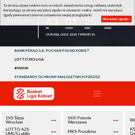
Ta strona używa cookies m.in. w celach: świadczenia usług, reklamy, statystyk.
Korzystając ze strony wyrażasz zgodę na używanie cookie. Jeżeli nie wyrażasz
1KS ŚLĘZA WROCŁAW - LOTTO AZS UMCS LUBLIN
zgody powinieneś zmienić ustawienia swojej przeglądarki.
43
01
25
58
Wyrażam zgodę »
19.09.2026, GODZ. 18:00, TVPSPORT.PL
BANK PEKAO S.A. PUCHAR POLSKI KOBIET
LOTTO 3X3 LIGA
#HWHR
STANDARDY OCHRONY MAŁOLETNICH PZKOSZ
--
--
1KS Ślęza
SKK Polonia
Wi
Wrocław
Warszawa
--
--
KS
LOTTO AZS
MKS Pruszków
Go
UMCS Lublin