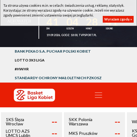
Ta strona używa cookies m.in. w celach: świadczenia usług, reklamy, statystyk.
Korzystając ze strony wyrażasz zgodę na używanie cookie. Jeżeli nie wyrażasz
1KS ŚLĘZA WROCŁAW - LOTTO AZS UMCS LUBLIN
zgody powinieneś zmienić ustawienia swojej przeglądarki.
41
04
28
41
Wyrażam zgodę »
19.09.2026, GODZ. 18:00, TVPSPORT.PL
BANK PEKAO S.A. PUCHAR POLSKI KOBIET
LOTTO 3X3 LIGA
#HWHR
STANDARDY OCHRONY MAŁOLETNICH PZKOSZ
--
--
1KS Ślęza
SKK Polonia
Wi
Wrocław
Warszawa
--
--
KS
LOTTO AZS
MKS Pruszków
Go
UMCS Lublin