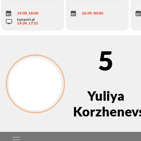
Wi
19.09, 18:00
26.09, 00:00
tvpsport.pl
19.09, 17:55
5
Yuliya
Korzhenev