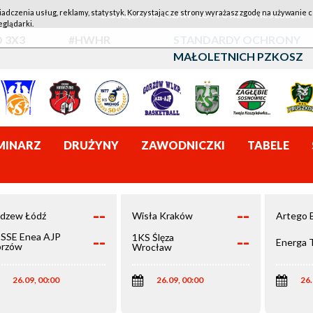
iadczenia usług, reklamy, statystyk. Korzystając ze strony wyrażasz zgodę na używanie c
1KS ŚLĘZA WROCŁAW - LOTTO AZS UMCS LUBLIN
eglądarki.
 3X3
#HWHR
STANDARDY OCHRONY
MAŁOLETNICH PZKOSZ
MINARZ
DRUŻYNY
ZAWODNICZKI
TABELE
--
--
dzew Łódź
Wisła Kraków
Artego 
--
--
SSE Enea AJP
1KS Ślęza
Energa 
rzów
Wrocław
elkopolski
26.09, 00:00
26.09, 00:00
26.