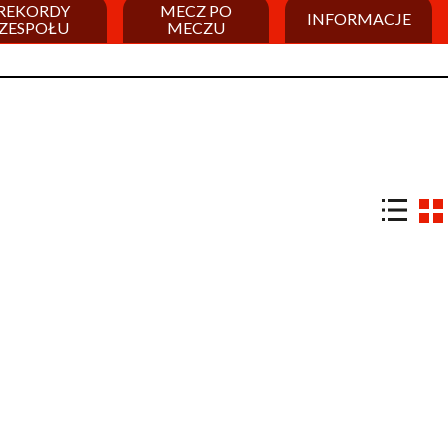
REKORDY
MECZ PO
INFORMACJE
ZESPOŁU
MECZU