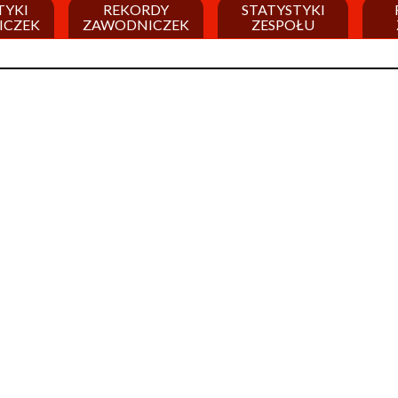
TYKI
REKORDY
STATYSTYKI
ICZEK
ZAWODNICZEK
ZESPOŁU