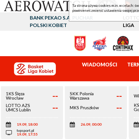
Ta strona używa cookies m.in. w celach: św
powinieneś zmienić ustawienia swojej prz
BANK PEKAO S.A. PUCHAR
LOTTO
POLSKI KOBIET
LIGA
WIADOMOŚCI
TER
--
--
1KS Ślęza
SKK Polonia
Wi
Wrocław
Warszawa
--
--
KS
LOTTO AZS
MKS Pruszków
Go
UMCS Lublin
Wi
19.09, 18:00
26.09, 00:00
tvpsport.pl
19.09, 17:55