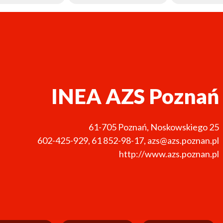
INEA AZS Poznań
61-705
Poznań
,
Noskowskiego 25
602-425-929
,
61 852-98-17
,
azs@azs.poznan.pl
http://www.azs.poznan.pl