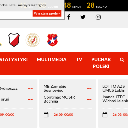
41
08
48
28
ookie. Jeżeli nie wyrażasz zgody
Wyrażam zgodę »
STATYSTYKI
MULTIMEDIA
TV
PUCHAR
POLSKI
--
--
MB Zagłębie
LOTTO AZS
Bydgoszcz
Sosnowiec
UMCS Lublin
--
--
Isands JTEC
Contimax MOSIR
Toruń
Wichoś Jeleni
Bochnia
Góra
09, 00:00
26.09, 00:00
26.09, 00