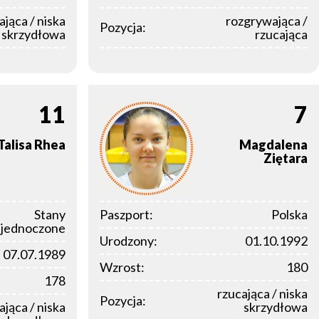
ająca / niska
rozgrywająca /
Pozycja:
skrzydłowa
rzucająca
11
7
Talisa
Rhea
Magdalena
Ziętara
Stany
Paszport:
Polska
jednoczone
Urodzony:
01.10.1992
07.07.1989
Wzrost:
180
178
rzucająca / niska
Pozycja:
ająca / niska
skrzydłowa