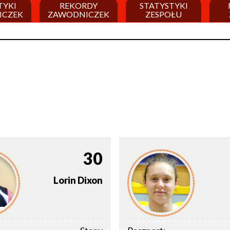
TYKI
REKORDY
STATYSTYKI
ICZEK
ZAWODNICZEK
ZESPOŁU
30
Lorin
Dixon