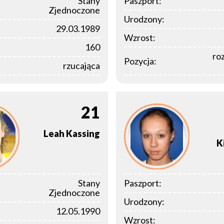
Stany
Paszport:
Zjednoczone
Urodzony:
29.03.1989
Wzrost:
160
ro
Pozycja:
rzucająca
21
Leah
Kassing
K
Stany
Paszport:
Zjednoczone
Urodzony:
12.05.1990
Wzrost: