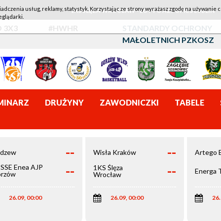
iadczenia usług, reklamy, statystyk. Korzystając ze strony wyrażasz zgodę na używanie c
1KS ŚLĘZA WROCŁAW - LOTTO AZS UMCS LUBLIN
eglądarki.
 3X3
#HWHR
STANDARDY OCHRONY
MAŁOLETNICH PZKOSZ
MINARZ
DRUŻYNY
ZAWODNICZKI
TABELE
--
--
dzew
Wisła Kraków
Artego 
--
--
SSE Enea AJP
1KS Ślęza
Energa 
rzów
Wrocław
elkopolski
26.09, 00:00
26.09, 00:00
26.