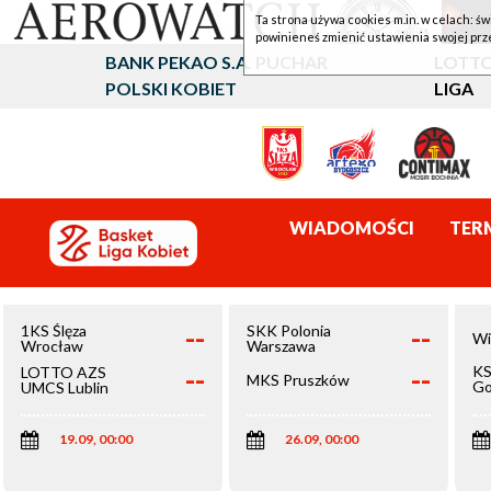
Ta strona używa cookies m.in. w celach: św
powinieneś zmienić ustawienia swojej prz
BANK PEKAO S.A. PUCHAR
LOTTO
POLSKI KOBIET
LIGA
WIADOMOŚCI
TER
--
--
1KS Ślęza
SKK Polonia
Wi
Wrocław
Warszawa
--
--
KS
LOTTO AZS
MKS Pruszków
Go
UMCS Lublin
Wi
19.09, 00:00
26.09, 00:00