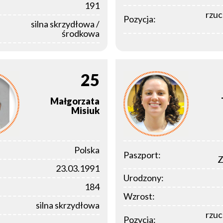
191
rzuc
Pozycja:
silna skrzydłowa /
środkowa
25
Małgorzata
Misiuk
Polska
Paszport:
Z
23.03.1991
Urodzony:
184
Wzrost:
silna skrzydłowa
rzuc
Pozycja: