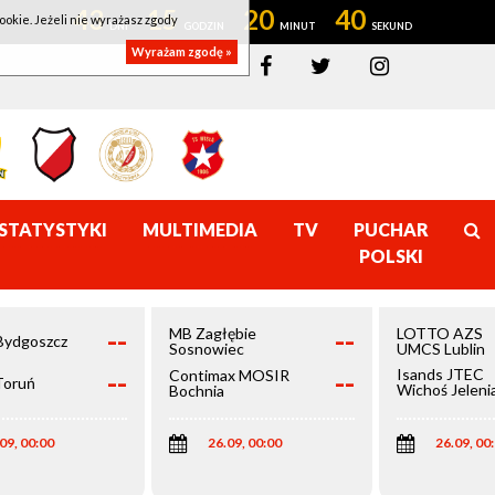
43
15
20
40
ookie. Jeżeli nie wyrażasz zgody
Wyrażam zgodę »
STATYSTYKI
MULTIMEDIA
TV
PUCHAR
POLSKI
--
--
MB Zagłębie
LOTTO AZS
Bydgoszcz
Sosnowiec
UMCS Lublin
--
--
Isands JTEC
Contimax MOSIR
Toruń
Wichoś Jeleni
Bochnia
Góra
09, 00:00
26.09, 00:00
26.09, 00