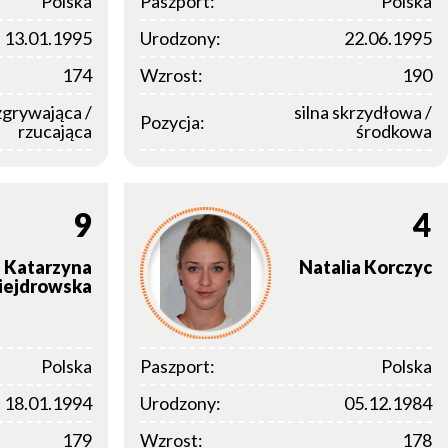
Polska
Paszport:
Polska
13.01.1995
Urodzony:
22.06.1995
174
Wzrost:
190
zgrywająca /
silna skrzydłowa /
Pozycja:
rzucająca
środkowa
9
4
Katarzyna
Natalia
Korczyc
iejdrowska
Polska
Paszport:
Polska
18.01.1994
Urodzony:
05.12.1984
179
Wzrost:
178