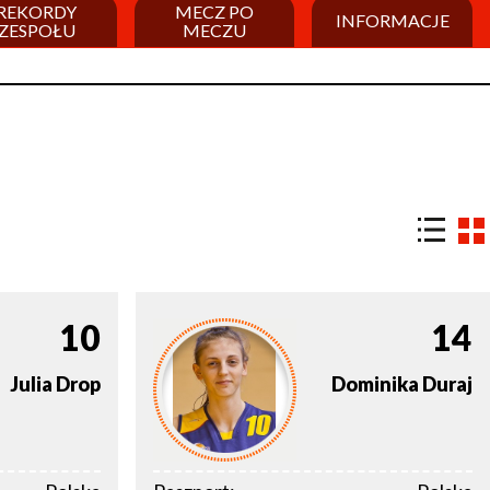
REKORDY
MECZ PO
INFORMACJE
ZESPOŁU
MECZU
10
14
Julia
Drop
Dominika
Duraj