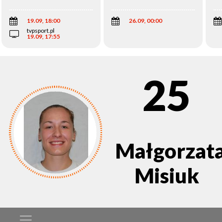
Wi
19.09, 18:00
26.09, 00:00
tvpsport.pl
19.09, 17:55
25
Małgorzat
Misiuk