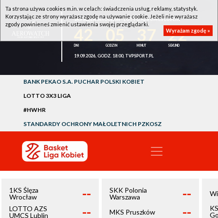
Ta strona używa cookies m.in. w celach: świadczenia usług, reklamy, statystyk.
Korzystając ze strony wyrażasz zgodę na używanie cookie. Jeżeli nie wyrażasz
1KS ŚLĘZA WROCŁAW - LOTTO AZS UMCS LUBLIN
zgody powinieneś zmienić ustawienia swojej przeglądarki.
42
05
37
22
Wyrażam zgodę »
19.09.2026, GODZ. 18:00, TVPSPORT.PL
BANK PEKAO S.A. PUCHAR POLSKI KOBIET
LOTTO 3X3 LIGA
#HWHR
STANDARDY OCHRONY MAŁOLETNICH PZKOSZ
--
--
1KS Ślęza
SKK Polonia
Wi
Wrocław
Warszawa
--
--
KS
LOTTO AZS
MKS Pruszków
Go
UMCS Lublin