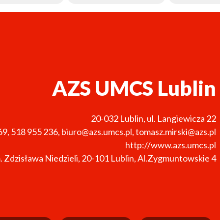
AZS UMCS Lublin
20-032
Lublin
,
ul. Langiewicza 22
69, 518 955 236
,
biuro@azs.umcs.pl, tomasz.mirski@azs.pl
http://www.azs.umcs.pl
m. Zdzisława Niedzieli, 20-101 Lublin, Al.Zygmuntowskie 4