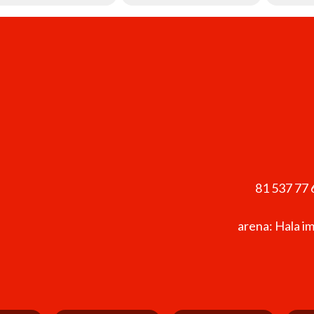
81 537 77 
arena: Hala i