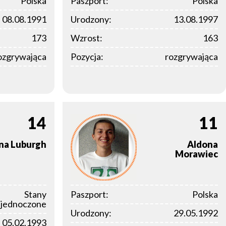
Polska
Paszport:
Polska
08.08.1991
Urodzony:
13.08.1997
173
Wzrost:
163
ozgrywająca
Pozycja:
rozgrywająca
14
11
na
Luburgh
Aldona
Morawiec
Stany
Paszport:
Polska
jednoczone
Urodzony:
29.05.1992
05.02.1993