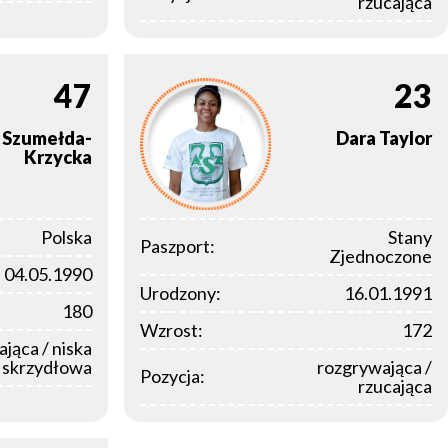
rzucająca
47
23
Szumełda-
Dara
Taylor
Krzycka
Polska
Stany
Paszport:
Zjednoczone
04.05.1990
Urodzony:
16.01.1991
180
Wzrost:
172
ająca / niska
skrzydłowa
rozgrywająca /
Pozycja:
rzucająca