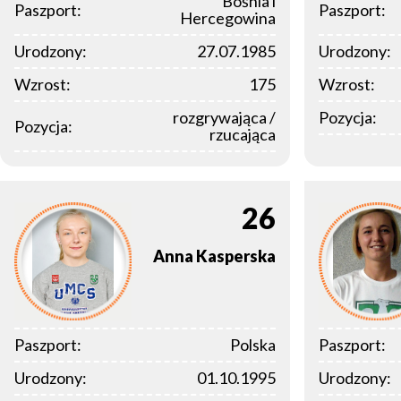
Bośnia i
Paszport:
Paszport:
Hercegowina
Urodzony:
27.07.1985
Urodzony:
Wzrost:
175
Wzrost:
rozgrywająca /
Pozycja:
Pozycja:
rzucająca
26
Anna
Kasperska
Paszport:
Polska
Paszport:
Urodzony:
01.10.1995
Urodzony: