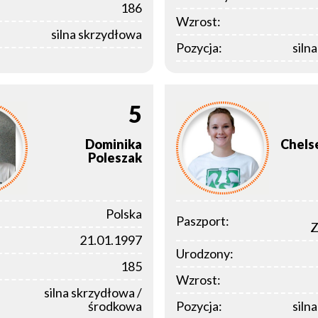
186
Wzrost:
silna skrzydłowa
Pozycja:
siln
5
Dominika
Chels
Poleszak
Polska
Paszport:
Z
21.01.1997
Urodzony:
185
Wzrost:
silna skrzydłowa /
środkowa
Pozycja:
siln