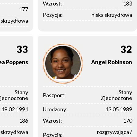
Wzrost:
183
177
Pozycja:
niska skrzydłowa
a skrzydłowa
33
32
ea
Poppens
Angel
Robinson
Stany
Stany
Paszport:
jednoczone
Zjednoczone
19.02.1991
Urodzony:
13.05.1989
186
Wzrost:
170
a skrzydłowa
rozgrywająca /
Pozycja: