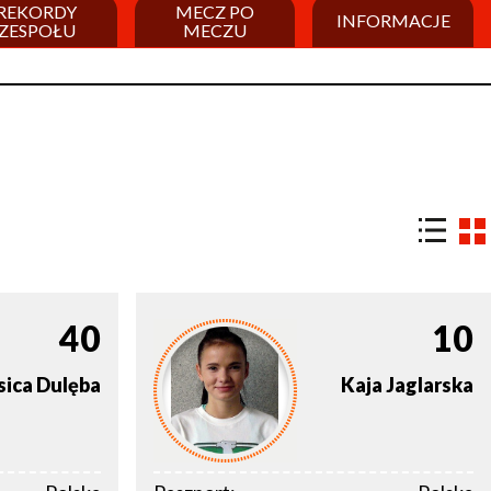
REKORDY
MECZ PO
INFORMACJE
ZESPOŁU
MECZU
40
10
sica
Dulęba
Kaja
Jaglarska