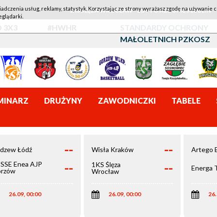
iadczenia usług, reklamy, statystyk. Korzystając ze strony wyrażasz zgodę na używanie c
1KS ŚLĘZA WROCŁAW - LOTTO AZS UMCS LUBLIN
eglądarki.
 3X3
#HWHR
STANDARDY OCHRONY
MAŁOLETNICH PZKOSZ
MINARZ
DRUŻYNY
ZAWODNICZKI
TABELE
--
--
dzew Łódź
Wisła Kraków
Artego 
--
--
SSE Enea AJP
1KS Ślęza
Energa 
rzów
Wrocław
elkopolski
26.09, 00:00
26.09, 00:00
26.