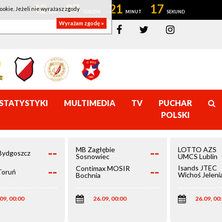
42
07
21
16
ookie. Jeżeli nie wyrażasz zgody
Wyrażam zgodę »
STATYSTYKI
MULTIMEDIA
TV
PUCHAR
POLSKI
--
--
MB Zagłębie
LOTTO AZS
Bydgoszcz
Sosnowiec
UMCS Lublin
--
--
Isands JTEC
Contimax MOSIR
Toruń
Wichoś Jeleni
Bochnia
Góra
09, 00:00
26.09, 00:00
26.09, 00