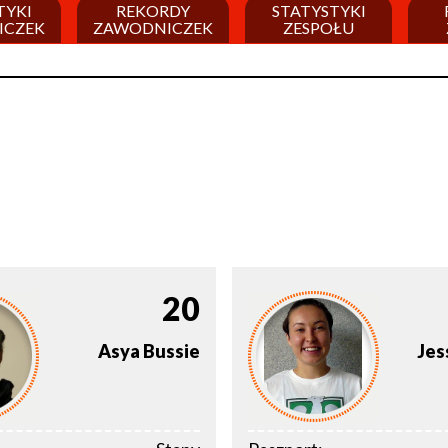
TYKI
REKORDY
STATYSTYKI
ICZEK
ZAWODNICZEK
ZESPOŁU
20
Asya
Bussie
Jes