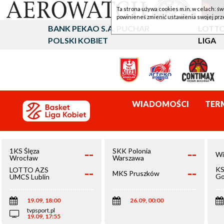
Ta strona używa cookies m.in. w celach: św
powinieneś zmienić ustawienia swojej prz
BANK PEKAO S.A. PUCHAR
LOTTO
POLSKI KOBIET
LIGA
WIADOMOŚCI
TER
--
--
1KS Ślęza
SKK Polonia
Wi
Wrocław
Warszawa
--
--
KS
LOTTO AZS
MKS Pruszków
Go
UMCS Lublin
Wi
19.09, 18:00
26.09, 00:00
tvpsport.pl
19.09, 17:55