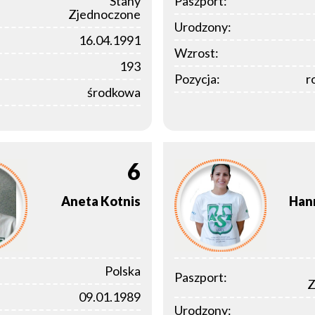
Stany
Paszport:
Zjednoczone
Urodzony:
16.04.1991
Wzrost:
193
Pozycja:
r
środkowa
6
Aneta
Kotnis
Han
Polska
Paszport:
Z
09.01.1989
Urodzony: