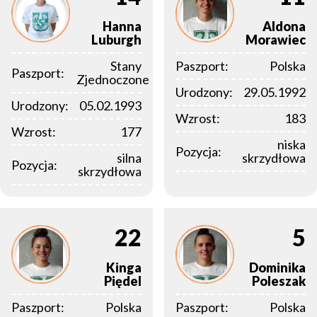
Hanna
Aldona
Luburgh
Morawiec
Stany
Paszport:
Polska
Paszport:
Zjednoczone
Urodzony:
29.05.1992
Urodzony:
05.02.1993
Wzrost:
183
Wzrost:
177
niska
Pozycja:
silna
skrzydłowa
Pozycja:
skrzydłowa
22
5
Kinga
Dominika
Piędel
Poleszak
Paszport:
Polska
Paszport:
Polska