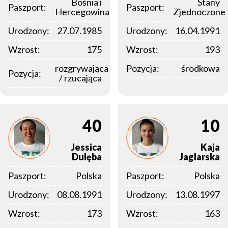
Bośnia i
Stany
Paszport:
Paszport:
Hercegowina
Zjednoczone
Urodzony:
27.07.1985
Urodzony:
16.04.1991
Wzrost:
175
Wzrost:
193
rozgrywająca
Pozycja:
środkowa
Pozycja:
/ rzucająca
40
10
Jessica
Kaja
Dulęba
Jaglarska
Paszport:
Polska
Paszport:
Polska
Urodzony:
08.08.1991
Urodzony:
13.08.1997
Wzrost:
173
Wzrost:
163