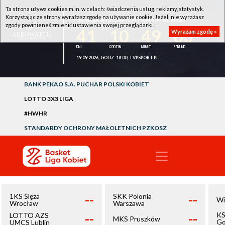
Ta strona używa cookies m.in. w celach: świadczenia usług, reklamy, statystyk.
Korzystając ze strony wyrażasz zgodę na używanie cookie. Jeżeli nie wyrażasz
1KS ŚLĘZA WROCŁAW - LOTTO AZS UMCS LUBLIN
zgody powinieneś zmienić ustawienia swojej przeglądarki.
41
10
49
03
Wyrażam zgodę »
19.09.2026, GODZ. 18:00, TVPSPORT.PL
BANK PEKAO S.A. PUCHAR POLSKI KOBIET
LOTTO 3X3 LIGA
#HWHR
STANDARDY OCHRONY MAŁOLETNICH PZKOSZ
--
--
1KS Ślęza
SKK Polonia
Wi
Wrocław
Warszawa
--
--
KS
LOTTO AZS
MKS Pruszków
Go
UMCS Lublin