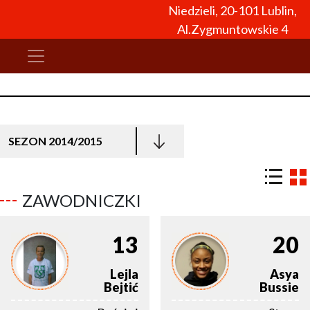
Niedzieli, 20-101 Lublin,
Al.Zygmuntowskie 4
SEZON 2014/2015
ZAWODNICZKI
13
20
Lejla
Asya
Bejtić
Bussie