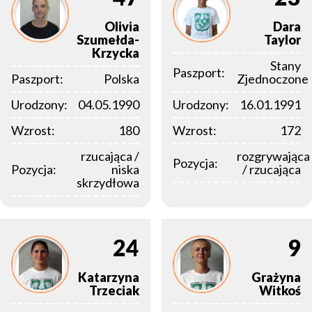
Olivia
Dara
Szumełda-
Taylor
Krzycka
Stany
Paszport:
Paszport:
Polska
Zjednoczone
Urodzony:
04.05.1990
Urodzony:
16.01.1991
Wzrost:
180
Wzrost:
172
rzucająca /
rozgrywająca
Pozycja:
Pozycja:
niska
/ rzucająca
skrzydłowa
24
9
Katarzyna
Grażyna
Trzeciak
Witkoś