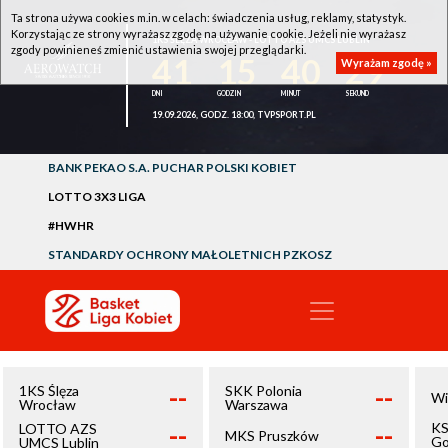
Ta strona używa cookies m.in. w celach: świadczenia usług, reklamy, statystyk.
Korzystając ze strony wyrażasz zgodę na używanie cookie. Jeżeli nie wyrażasz
1KS ŚLĘZA WROCŁAW - LOTTO AZS UMCS LUBLIN
zgody powinieneś zmienić ustawienia swojej przeglądarki.
41
15
40
29
Wyrażam zgodę »
19.09.2026, GODZ. 18:00, TVPSPORT.PL
BANK PEKAO S.A. PUCHAR POLSKI KOBIET
LOTTO 3X3 LIGA
#HWHR
STANDARDY OCHRONY MAŁOLETNICH PZKOSZ
--
--
1KS Ślęza
SKK Polonia
Wi
Wrocław
Warszawa
--
--
KS
LOTTO AZS
MKS Pruszków
Go
UMCS Lublin