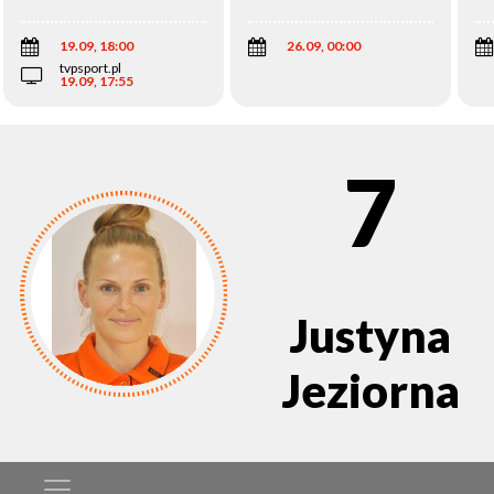
Wi
19.09, 18:00
26.09, 00:00
tvpsport.pl
19.09, 17:55
7
Justyna
Jeziorna