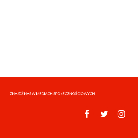
ZNAJDŹ NAS W MEDIACH SPOŁECZNOŚCIOWYCH