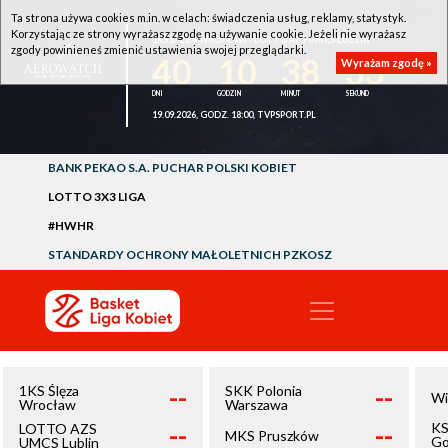
Ta strona używa cookies m.in. w celach: świadczenia usług, reklamy, statystyk.
Korzystając ze strony wyrażasz zgodę na używanie cookie. Jeżeli nie wyrażasz
1KS ŚLĘZA WROCŁAW - LOTTO AZS UMCS LUBLIN
zgody powinieneś zmienić ustawienia swojej przeglądarki.
40
10
38
33
Wyrażam zgodę »
19.09.2026, GODZ. 18:00, TVPSPORT.PL
BANK PEKAO S.A. PUCHAR POLSKI KOBIET
LOTTO 3X3 LIGA
#HWHR
STANDARDY OCHRONY MAŁOLETNICH PZKOSZ
--
--
1KS Ślęza
SKK Polonia
Wi
Wrocław
Warszawa
--
--
KS
LOTTO AZS
MKS Pruszków
Go
UMCS Lublin