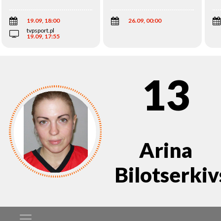
Wi
19.09, 18:00
26.09, 00:00
tvpsport.pl
19.09, 17:55
13
Arina
Bilotserki