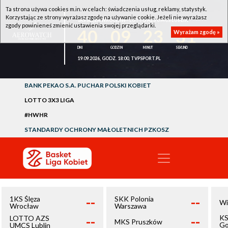
Ta strona używa cookies m.in. w celach: świadczenia usług, reklamy, statystyk.
Korzystając ze strony wyrażasz zgodę na używanie cookie. Jeżeli nie wyrażasz
1KS ŚLĘZA WROCŁAW - LOTTO AZS UMCS LUBLIN
zgody powinieneś zmienić ustawienia swojej przeglądarki.
40
09
23
31
Wyrażam zgodę »
19.09.2026, GODZ. 18:00, TVPSPORT.PL
BANK PEKAO S.A. PUCHAR POLSKI KOBIET
LOTTO 3X3 LIGA
#HWHR
STANDARDY OCHRONY MAŁOLETNICH PZKOSZ
--
--
1KS Ślęza
SKK Polonia
Wi
Wrocław
Warszawa
--
--
KS
LOTTO AZS
MKS Pruszków
Go
UMCS Lublin