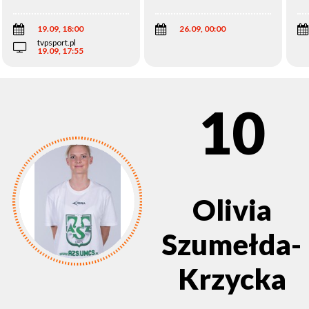
Wi
19.09, 18:00
26.09, 00:00
tvpsport.pl
19.09, 17:55
10
Olivia
Szumełda-
Krzycka