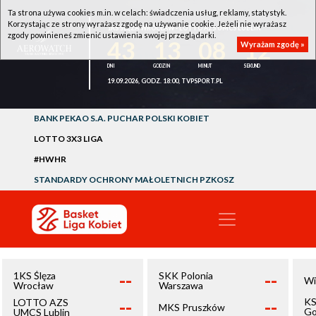
Ta strona używa cookies m.in. w celach: świadczenia usług, reklamy, statystyk.
Korzystając ze strony wyrażasz zgodę na używanie cookie. Jeżeli nie wyrażasz
1KS ŚLĘZA WROCŁAW - LOTTO AZS UMCS LUBLIN
zgody powinieneś zmienić ustawienia swojej przeglądarki.
43
13
08
12
Wyrażam zgodę »
19.09.2026, GODZ. 18:00, TVPSPORT.PL
BANK PEKAO S.A. PUCHAR POLSKI KOBIET
LOTTO 3X3 LIGA
#HWHR
STANDARDY OCHRONY MAŁOLETNICH PZKOSZ
--
--
1KS Ślęza
SKK Polonia
Wi
Wrocław
Warszawa
--
--
KS
LOTTO AZS
MKS Pruszków
Go
UMCS Lublin