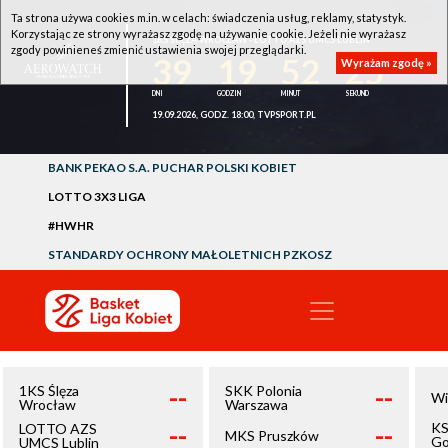
Ta strona używa cookies m.in. w celach: świadczenia usług, reklamy, statystyk.
Korzystając ze strony wyrażasz zgodę na używanie cookie. Jeżeli nie wyrażasz
1KS ŚLĘZA WROCŁAW - LOTTO AZS UMCS LUBLIN
zgody powinieneś zmienić ustawienia swojej przeglądarki.
39
19
52
25
Wyrażam zgodę »
19.09.2026, GODZ. 18:00, TVPSPORT.PL
BANK PEKAO S.A. PUCHAR POLSKI KOBIET
LOTTO 3X3 LIGA
#HWHR
STANDARDY OCHRONY MAŁOLETNICH PZKOSZ
--
--
1KS Ślęza
SKK Polonia
Wi
Wrocław
Warszawa
--
--
KS
LOTTO AZS
MKS Pruszków
Go
UMCS Lublin