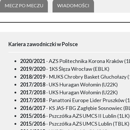
MECZ PO MECZU
WIADOMOŚCI
Kariera zawodniczki w Polsce
2020/2021
- AZS Politechnika Korona Kraków (1
2019/2020
- 1KS Ślęza Wrocław (EBLK)
2018/2019
- MUKS Chrobry Basket Głuchołazy 
2017/2018
- UKS Huragan Wołomin (U22K)
2017/2018
- UKS Huragan Wołomin (U22K)
2017/2018
- Panattoni Europe Lider Pruszków (
2016/2017
- KS JAS-FBG Zagłębie Sosnowiec (B
2015/2016
- Pszczółka AZS UMCS II Lublin (1LK)
2015/2016
- Pszczółka AZS UMCS Lublin (TBLK)