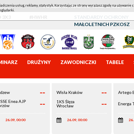
iadczenia usług, reklamy, statystyk. Korzystając ze strony wyrażasz zgodę na używanie c
1KS ŚLĘZA WROCŁAW - LOTTO AZS UMCS LUBLIN
eglądarki.
 3X3
#HWHR
STANDARDY OCHRONY
MAŁOLETNICH PZKOSZ
MINARZ
DRUŻYNY
ZAWODNICZKI
TABELE
--
--
dzew
Wisła Kraków
Artego 
--
--
SSE Enea AJP
1KS Ślęza
Energa 
rzów
Wrocław
elkopolski
26.09, 00:00
26.09, 00:00
26.