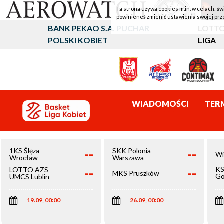
Ta strona używa cookies m.in. w celach: św
powinieneś zmienić ustawienia swojej prz
BANK PEKAO S.A. PUCHAR
LOTTO
POLSKI KOBIET
LIGA
WIADOMOŚCI
TER
--
--
1KS Ślęza
SKK Polonia
Wi
Wrocław
Warszawa
--
--
KS
LOTTO AZS
MKS Pruszków
Go
UMCS Lublin
Wi
19.09, 00:00
26.09, 00:00