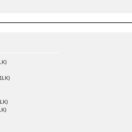
LK)
(1LK)
1LK)
LK)