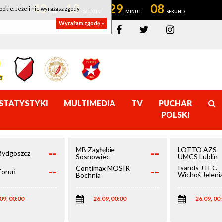
43
18
29
07
ookie. Jeżeli nie wyrażasz zgody
Wyrażam zgodę »
STATYSTYKI
MULTIMEDIA
TV
PUCHAR
POLSKI
--
--
MB Zagłębie
LOTTO AZS
Bydgoszcz
Sosnowiec
UMCS Lublin
--
--
Isands JTEC
Contimax MOSIR
Toruń
Wichoś Jeleni
Bochnia
Góra
09, 00:00
26.09, 00:00
26.09, 00