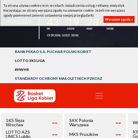
Ta strona używa cookies m.in. w celach: świadczenia usług, reklamy, statystyk.
Korzystając ze strony wyrażasz zgodę na używanie cookie. Jeżeli nie wyrażasz
1KS ŚLĘZA WROCŁAW - LOTTO AZS UMCS LUBLIN
zgody powinieneś zmienić ustawienia swojej przeglądarki.
43
19
28
14
Wyrażam zgodę »
19.09.2026, GODZ. 00:00,
BANK PEKAO S.A. PUCHAR POLSKI KOBIET
LOTTO 3X3 LIGA
#HWHR
STANDARDY OCHRONY MAŁOLETNICH PZKOSZ
--
--
1KS Ślęza
SKK Polonia
Wi
Wrocław
Warszawa
--
--
KS
LOTTO AZS
MKS Pruszków
Go
UMCS Lublin