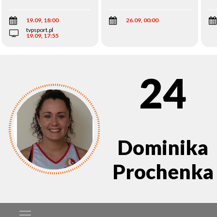
Wi
19.09, 18:00
26.09, 00:00
tvpsport.pl
19.09, 17:55
24
Dominika
Prochenka