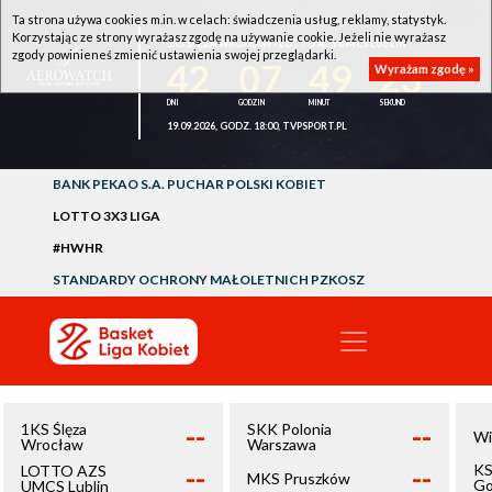
Ta strona używa cookies m.in. w celach: świadczenia usług, reklamy, statystyk.
Korzystając ze strony wyrażasz zgodę na używanie cookie. Jeżeli nie wyrażasz
1KS ŚLĘZA WROCŁAW - LOTTO AZS UMCS LUBLIN
zgody powinieneś zmienić ustawienia swojej przeglądarki.
42
07
49
23
Wyrażam zgodę »
19.09.2026, GODZ. 18:00, TVPSPORT.PL
BANK PEKAO S.A. PUCHAR POLSKI KOBIET
LOTTO 3X3 LIGA
#HWHR
STANDARDY OCHRONY MAŁOLETNICH PZKOSZ
--
--
1KS Ślęza
SKK Polonia
Wi
Wrocław
Warszawa
--
--
KS
LOTTO AZS
MKS Pruszków
Go
UMCS Lublin