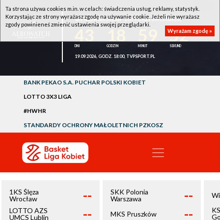
Ta strona używa cookies m.in. w celach: świadczenia usług, reklamy, statystyk.
Korzystając ze strony wyrażasz zgodę na używanie cookie. Jeżeli nie wyrażasz
1KS ŚLĘZA WROCŁAW - LOTTO AZS UMCS LUBLIN
zgody powinieneś zmienić ustawienia swojej przeglądarki.
43
18
59
52
Wyrażam zgodę »
19.09.2026, GODZ. 18:00, TVPSPORT.PL
BANK PEKAO S.A. PUCHAR POLSKI KOBIET
LOTTO 3X3 LIGA
#HWHR
STANDARDY OCHRONY MAŁOLETNICH PZKOSZ
--
--
1KS Ślęza
SKK Polonia
Wi
Wrocław
Warszawa
--
--
KS
LOTTO AZS
MKS Pruszków
Go
UMCS Lublin