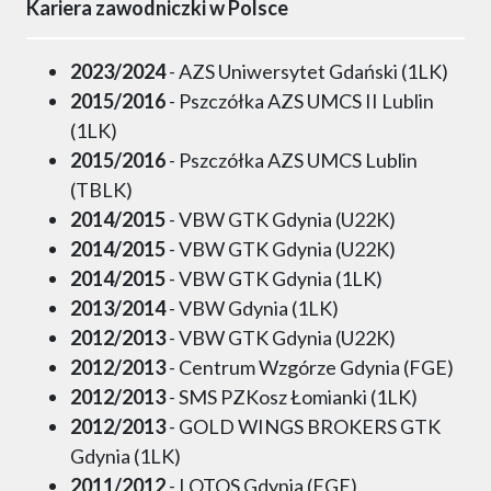
Kariera zawodniczki w Polsce
2023/2024
- AZS Uniwersytet Gdański (1LK)
2015/2016
- Pszczółka AZS UMCS II Lublin
(1LK)
2015/2016
- Pszczółka AZS UMCS Lublin
(TBLK)
2014/2015
- VBW GTK Gdynia (U22K)
2014/2015
- VBW GTK Gdynia (U22K)
2014/2015
- VBW GTK Gdynia (1LK)
2013/2014
- VBW Gdynia (1LK)
2012/2013
- VBW GTK Gdynia (U22K)
2012/2013
- Centrum Wzgórze Gdynia (FGE)
2012/2013
- SMS PZKosz Łomianki (1LK)
2012/2013
- GOLD WINGS BROKERS GTK
Gdynia (1LK)
2011/2012
- LOTOS Gdynia (FGE)