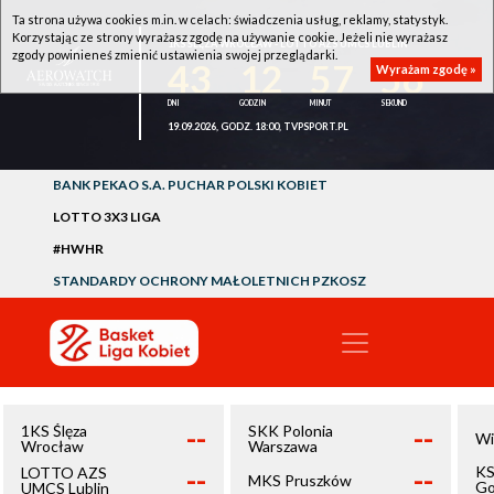
Ta strona używa cookies m.in. w celach: świadczenia usług, reklamy, statystyk.
Korzystając ze strony wyrażasz zgodę na używanie cookie. Jeżeli nie wyrażasz
1KS ŚLĘZA WROCŁAW - LOTTO AZS UMCS LUBLIN
zgody powinieneś zmienić ustawienia swojej przeglądarki.
43
12
57
56
Wyrażam zgodę »
19.09.2026, GODZ. 18:00, TVPSPORT.PL
BANK PEKAO S.A. PUCHAR POLSKI KOBIET
LOTTO 3X3 LIGA
#HWHR
STANDARDY OCHRONY MAŁOLETNICH PZKOSZ
--
--
1KS Ślęza
SKK Polonia
Wi
Wrocław
Warszawa
--
--
KS
LOTTO AZS
MKS Pruszków
Go
UMCS Lublin