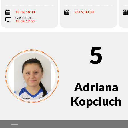
Wi
19.09, 18:00
26.09, 00:00
tvpsport.pl
19.09, 17:55
5
Adriana
Kopciuch