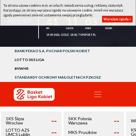
Ta strona używa cookies m.in. w celach: świadczenia usług, reklamy, statystyk.
Korzystając ze strony wyrażasz zgodę na używanie cookie. Jeżeli nie wyrażasz
1KS ŚLĘZA WROCŁAW - LOTTO AZS UMCS LUBLIN
zgody powinieneś zmienić ustawienia swojej przeglądarki.
41
11
03
39
Wyrażam zgodę »
19.09.2026, GODZ. 18:00, TVPSPORT.PL
BANK PEKAO S.A. PUCHAR POLSKI KOBIET
LOTTO 3X3 LIGA
#HWHR
STANDARDY OCHRONY MAŁOLETNICH PZKOSZ
--
--
1KS Ślęza
SKK Polonia
Wi
Wrocław
Warszawa
--
--
KS
LOTTO AZS
MKS Pruszków
Go
UMCS Lublin