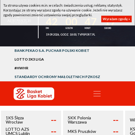
Ta strona używa cookies m.in. w celach: świadczenia usług, reklamy, statystyk.
Korzystając ze strony wyrażasz zgodę na używanie cookie. Jeżeli nie wyrażasz
1KS ŚLĘZA WROCŁAW - LOTTO AZS UMCS LUBLIN
zgody powinieneś zmienić ustawienia swojej przeglądarki.
42
00
47
16
Wyrażam zgodę »
19.09.2026, GODZ. 18:00, TVPSPORT.PL
BANK PEKAO S.A. PUCHAR POLSKI KOBIET
LOTTO 3X3 LIGA
#HWHR
STANDARDY OCHRONY MAŁOLETNICH PZKOSZ
--
--
1KS Ślęza
SKK Polonia
Wi
Wrocław
Warszawa
--
--
KS
LOTTO AZS
MKS Pruszków
Go
UMCS Lublin