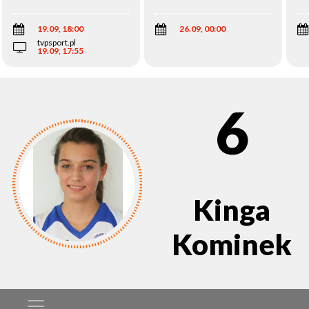
Wi
19.09, 18:00
26.09, 00:00
tvpsport.pl
19.09, 17:55
6
Kinga
Kominek