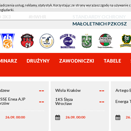
iadczenia usług, reklamy, statystyk. Korzystając ze strony wyrażasz zgodę na używanie c
1KS ŚLĘZA WROCŁAW - LOTTO AZS UMCS LUBLIN
eglądarki.
 3X3
#HWHR
STANDARDY OCHRONY
MAŁOLETNICH PZKOSZ
MINARZ
DRUŻYNY
ZAWODNICZKI
TABELE
--
--
dzew
Wisła Kraków
Artego 
--
--
SSE Enea AJP
1KS Ślęza
Energa 
rzów
Wrocław
elkopolski
26.09, 00:00
26.09, 00:00
26.