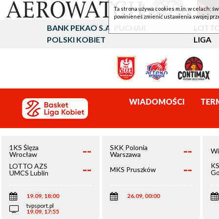
Ta strona używa cookies m.in. w celach: św
powinieneś zmienić ustawienia swojej prz
BANK PEKAO S.A. PUCHAR
LOTTO
POLSKI KOBIET
LIGA
WIADOMOŚCI
TER
--
--
1KS Ślęza
SKK Polonia
Wi
Wrocław
Warszawa
--
--
KS
LOTTO AZS
MKS Pruszków
Go
UMCS Lublin
Wi
19.09, 18:00
26.09, 00:00
tvpsport.pl
19.09, 17:55