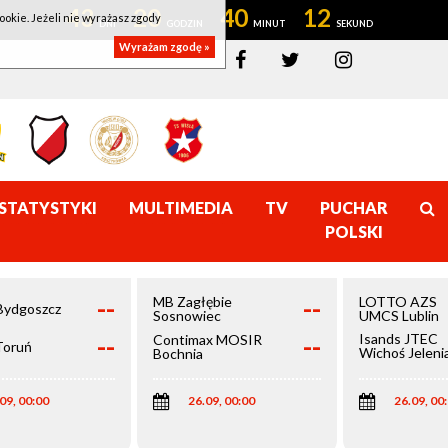
43
20
40
12
ookie. Jeżeli nie wyrażasz zgody
Wyrażam zgodę »
STATYSTYKI
MULTIMEDIA
TV
PUCHAR
POLSKI
--
--
MB Zagłębie
LOTTO AZS
Bydgoszcz
Sosnowiec
UMCS Lublin
--
--
Isands JTEC
Contimax MOSIR
Toruń
Wichoś Jeleni
Bochnia
Góra
09, 00:00
26.09, 00:00
26.09, 00