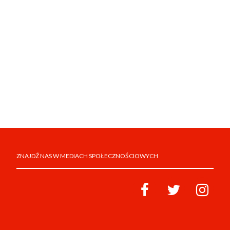
ZNAJDŹ NAS W MEDIACH SPOŁECZNOŚCIOWYCH