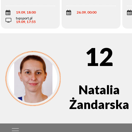
Wi
19.09, 18:00
26.09, 00:00
tvpsport.pl
19.09, 17:55
12
Natalia
Żandarska