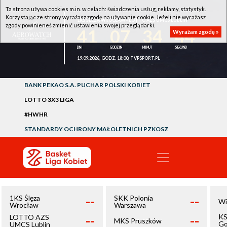
Ta strona używa cookies m.in. w celach: świadczenia usług, reklamy, statystyk.
Korzystając ze strony wyrażasz zgodę na używanie cookie. Jeżeli nie wyrażasz
1KS ŚLĘZA WROCŁAW - LOTTO AZS UMCS LUBLIN
zgody powinieneś zmienić ustawienia swojej przeglądarki.
41
07
34
43
Wyrażam zgodę »
19.09.2026, GODZ. 18:00, TVPSPORT.PL
BANK PEKAO S.A. PUCHAR POLSKI KOBIET
LOTTO 3X3 LIGA
#HWHR
STANDARDY OCHRONY MAŁOLETNICH PZKOSZ
--
--
1KS Ślęza
SKK Polonia
Wi
Wrocław
Warszawa
--
--
KS
LOTTO AZS
MKS Pruszków
Go
UMCS Lublin