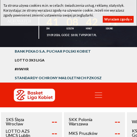
Ta strona używa cookies m.in. w celach: świadczenia usług, reklamy, statystyk.
Korzystając ze strony wyrażasz zgodę na używanie cookie. Jeżeli nie wyrażasz
1KS ŚLĘZA WROCŁAW - LOTTO AZS UMCS LUBLIN
zgody powinieneś zmienić ustawienia swojej przeglądarki.
41
08
42
51
Wyrażam zgodę »
19.09.2026, GODZ. 18:00, TVPSPORT.PL
BANK PEKAO S.A. PUCHAR POLSKI KOBIET
LOTTO 3X3 LIGA
#HWHR
STANDARDY OCHRONY MAŁOLETNICH PZKOSZ
--
--
1KS Ślęza
SKK Polonia
Wi
Wrocław
Warszawa
--
--
KS
LOTTO AZS
MKS Pruszków
Go
UMCS Lublin