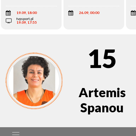
Wi
19.09, 18:00
26.09, 00:00
tvpsport.pl
19.09, 17:55
15
Artemis
Spanou