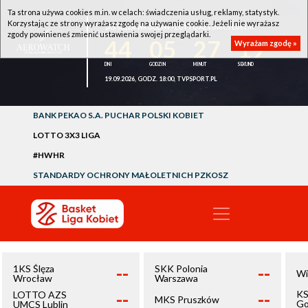
Ta strona używa cookies m.in. w celach: świadczenia usług, reklamy, statystyk.
Korzystając ze strony wyrażasz zgodę na używanie cookie. Jeżeli nie wyrażasz
1KS ŚLĘZA WROCŁAW - LOTTO AZS UMCS LUBLIN
zgody powinieneś zmienić ustawienia swojej przeglądarki.
44
05
27
18
Wyrażam zgodę »
19.09.2026, GODZ. 18:00, TVPSPORT.PL
BANK PEKAO S.A. PUCHAR POLSKI KOBIET
LOTTO 3X3 LIGA
#HWHR
STANDARDY OCHRONY MAŁOLETNICH PZKOSZ
--
--
1KS Ślęza
SKK Polonia
Wi
Wrocław
Warszawa
--
--
KS
LOTTO AZS
MKS Pruszków
Go
UMCS Lublin