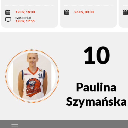
Wi
19.09, 18:00
26.09, 00:00
tvpsport.pl
19.09, 17:55
10
Paulina
Szymańska