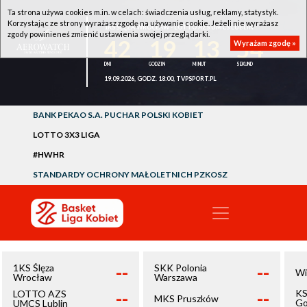
Ta strona używa cookies m.in. w celach: świadczenia usług, reklamy, statystyk.
Korzystając ze strony wyrażasz zgodę na używanie cookie. Jeżeli nie wyrażasz
1KS ŚLĘZA WROCŁAW - LOTTO AZS UMCS LUBLIN
zgody powinieneś zmienić ustawienia swojej przeglądarki.
42
19
13
54
Wyrażam zgodę »
19.09.2026, GODZ. 18:00, TVPSPORT.PL
BANK PEKAO S.A. PUCHAR POLSKI KOBIET
LOTTO 3X3 LIGA
#HWHR
STANDARDY OCHRONY MAŁOLETNICH PZKOSZ
--
--
1KS Ślęza
SKK Polonia
Wi
Wrocław
Warszawa
--
--
KS
LOTTO AZS
MKS Pruszków
Go
UMCS Lublin