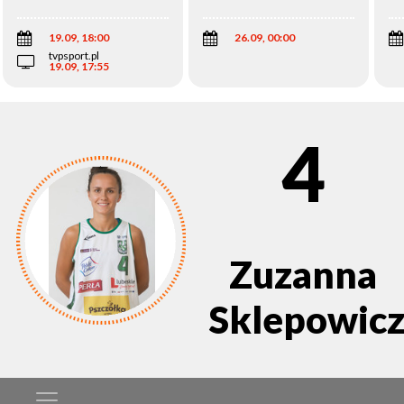
Wi
19.09, 18:00
26.09, 00:00
tvpsport.pl
19.09, 17:55
4
Zuzanna
Sklepowic