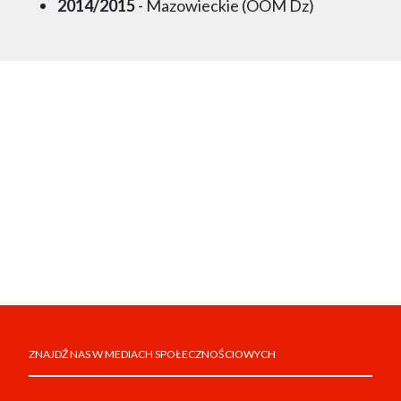
2014/2015
- Mazowieckie (OOM Dz)
ZNAJDŹ NAS W MEDIACH SPOŁECZNOŚCIOWYCH