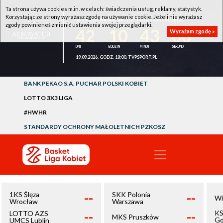
Ta strona używa cookies m.in. w celach: świadczenia usług, reklamy, statystyk.
Korzystając ze strony wyrażasz zgodę na używanie cookie. Jeżeli nie wyrażasz
1KS ŚLĘZA WROCŁAW - LOTTO AZS UMCS LUBLIN
zgody powinieneś zmienić ustawienia swojej przeglądarki.
42
10
43
06
Wyrażam zgodę »
19.09.2026, GODZ. 18:00, TVPSPORT.PL
BANK PEKAO S.A. PUCHAR POLSKI KOBIET
LOTTO 3X3 LIGA
#HWHR
STANDARDY OCHRONY MAŁOLETNICH PZKOSZ
--
--
1KS Ślęza
SKK Polonia
Wi
Wrocław
Warszawa
--
--
KS
LOTTO AZS
MKS Pruszków
Go
UMCS Lublin