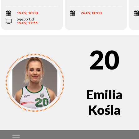
Wi
19.09, 18:00
26.09, 00:00
tvpsport.pl
19.09, 17:55
20
Emilia
Kośla