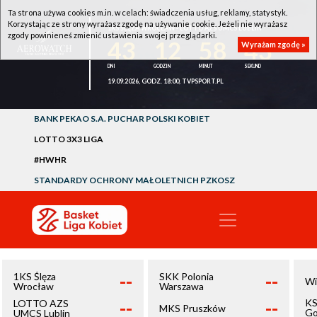
Ta strona używa cookies m.in. w celach: świadczenia usług, reklamy, statystyk.
Korzystając ze strony wyrażasz zgodę na używanie cookie. Jeżeli nie wyrażasz
1KS ŚLĘZA WROCŁAW - LOTTO AZS UMCS LUBLIN
zgody powinieneś zmienić ustawienia swojej przeglądarki.
43
12
58
42
Wyrażam zgodę »
19.09.2026, GODZ. 18:00, TVPSPORT.PL
BANK PEKAO S.A. PUCHAR POLSKI KOBIET
LOTTO 3X3 LIGA
#HWHR
STANDARDY OCHRONY MAŁOLETNICH PZKOSZ
--
--
1KS Ślęza
SKK Polonia
Wi
Wrocław
Warszawa
--
--
KS
LOTTO AZS
MKS Pruszków
Go
UMCS Lublin