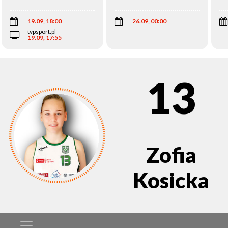
Wi
19.09, 18:00
26.09, 00:00
tvpsport.pl
19.09, 17:55
13
Zofia
Kosicka