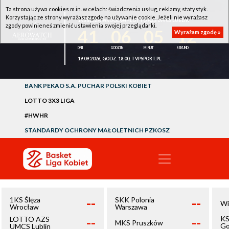
Ta strona używa cookies m.in. w celach: świadczenia usług, reklamy, statystyk.
Korzystając ze strony wyrażasz zgodę na używanie cookie. Jeżeli nie wyrażasz
1KS ŚLĘZA WROCŁAW - LOTTO AZS UMCS LUBLIN
zgody powinieneś zmienić ustawienia swojej przeglądarki.
41
06
05
12
Wyrażam zgodę »
19.09.2026, GODZ. 18:00, TVPSPORT.PL
BANK PEKAO S.A. PUCHAR POLSKI KOBIET
LOTTO 3X3 LIGA
#HWHR
STANDARDY OCHRONY MAŁOLETNICH PZKOSZ
--
--
1KS Ślęza
SKK Polonia
Wi
Wrocław
Warszawa
--
--
KS
LOTTO AZS
MKS Pruszków
Go
UMCS Lublin