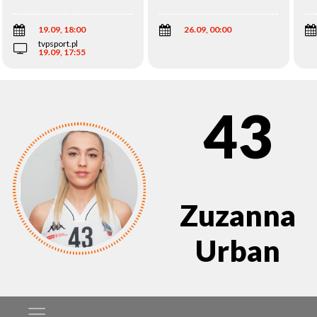
Wi
19.09, 18:00
26.09, 00:00
tvpsport.pl
19.09, 17:55
43
Zuzanna
Urban