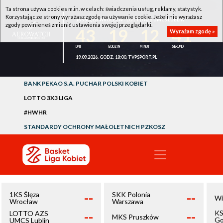
Ta strona używa cookies m.in. w celach: świadczenia usług, reklamy, statystyk.
Korzystając ze strony wyrażasz zgodę na używanie cookie. Jeżeli nie wyrażasz
1KS ŚLĘZA WROCŁAW - LOTTO AZS UMCS LUBLIN
zgody powinieneś zmienić ustawienia swojej przeglądarki.
43
19
12
41
Wyrażam zgodę »
19.09.2026, GODZ. 18:00, TVPSPORT.PL
BANK PEKAO S.A. PUCHAR POLSKI KOBIET
LOTTO 3X3 LIGA
#HWHR
STANDARDY OCHRONY MAŁOLETNICH PZKOSZ
--
--
1KS Ślęza
SKK Polonia
Wi
Wrocław
Warszawa
--
--
KS
LOTTO AZS
MKS Pruszków
Go
UMCS Lublin