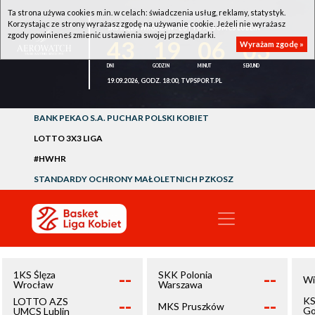
Ta strona używa cookies m.in. w celach: świadczenia usług, reklamy, statystyk.
Korzystając ze strony wyrażasz zgodę na używanie cookie. Jeżeli nie wyrażasz
1KS ŚLĘZA WROCŁAW - LOTTO AZS UMCS LUBLIN
zgody powinieneś zmienić ustawienia swojej przeglądarki.
43
19
06
03
Wyrażam zgodę »
19.09.2026, GODZ. 18:00, TVPSPORT.PL
BANK PEKAO S.A. PUCHAR POLSKI KOBIET
LOTTO 3X3 LIGA
#HWHR
STANDARDY OCHRONY MAŁOLETNICH PZKOSZ
--
--
1KS Ślęza
SKK Polonia
Wi
Wrocław
Warszawa
--
--
KS
LOTTO AZS
MKS Pruszków
Go
UMCS Lublin