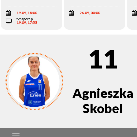
Wi
19.09, 18:00
26.09, 00:00
tvpsport.pl
19.09, 17:55
11
Agnieszka
Skobel