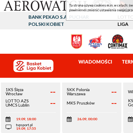
Ta strona używa cookies m.in. w celach: św
powinieneś zmienić ustawienia swojej prz
BANK PEKAO S.A. PUCHAR
LOTTO
POLSKI KOBIET
LIGA
WIADOMOŚCI
TER
--
--
1KS Ślęza
SKK Polonia
Wi
Wrocław
Warszawa
--
--
KS
LOTTO AZS
MKS Pruszków
Go
UMCS Lublin
Wi
19.09, 18:00
26.09, 00:00
tvpsport.pl
19.09, 17:55