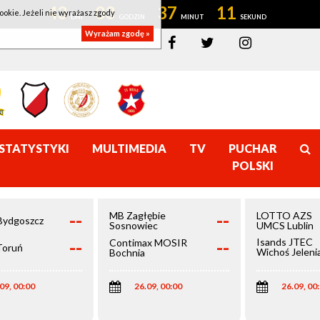
43
03
37
10
ookie. Jeżeli nie wyrażasz zgody
Wyrażam zgodę »
STATYSTYKI
MULTIMEDIA
TV
PUCHAR
POLSKI
--
--
MB Zagłębie
LOTTO AZS
Bydgoszcz
Sosnowiec
UMCS Lublin
--
--
Isands JTEC
Contimax MOSIR
Toruń
Wichoś Jeleni
Bochnia
Góra
09, 00:00
26.09, 00:00
26.09, 00