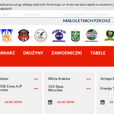
iadczenia usług, reklamy, statystyk. Korzystając ze strony wyrażasz zgodę na używanie c
1KS ŚLĘZA WROCŁAW - LOTTO AZS UMCS LUBLIN
eglądarki.
 3X3
#HWHR
STANDARDY OCHRONY
MAŁOLETNICH PZKOSZ
MINARZ
DRUŻYNY
ZAWODNICZKI
TABELE
--
--
dzew
Wisła Kraków
Artego 
--
--
SSE Enea AJP
1KS Ślęza
Energa 
rzów
Wrocław
elkopolski
26.09, 00:00
26.09, 00:00
26.