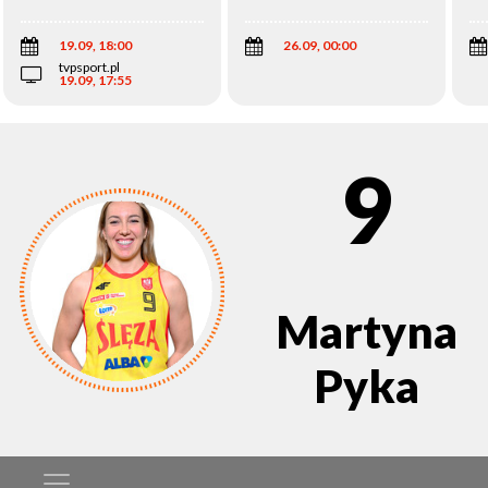
Wi
19.09, 18:00
26.09, 00:00
tvpsport.pl
19.09, 17:55
9
Martyna
Pyka