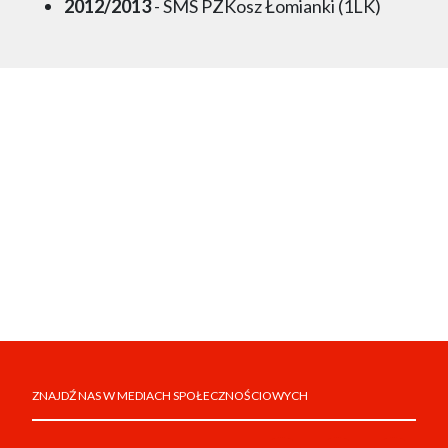
2012/2013
- SMS PZKosz Łomianki (1LK)
ZNAJDŹ NAS W MEDIACH SPOŁECZNOŚCIOWYCH