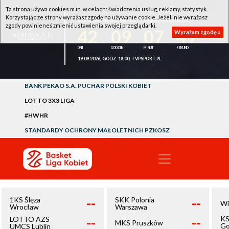
Ta strona używa cookies m.in. w celach: świadczenia usług, reklamy, statystyk.
Korzystając ze strony wyrażasz zgodę na używanie cookie. Jeżeli nie wyrażasz
1KS ŚLĘZA WROCŁAW - LOTTO AZS UMCS LUBLIN
zgody powinieneś zmienić ustawienia swojej przeglądarki.
42
09
07
49
Wyrażam zgodę »
19.09.2026, GODZ. 18:00, TVPSPORT.PL
BANK PEKAO S.A. PUCHAR POLSKI KOBIET
LOTTO 3X3 LIGA
#HWHR
STANDARDY OCHRONY MAŁOLETNICH PZKOSZ
--
--
1KS Ślęza
SKK Polonia
Wi
Wrocław
Warszawa
--
--
KS
LOTTO AZS
MKS Pruszków
Go
UMCS Lublin