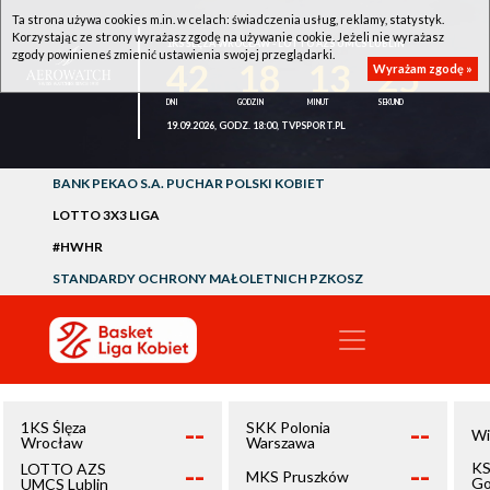
Ta strona używa cookies m.in. w celach: świadczenia usług, reklamy, statystyk.
Korzystając ze strony wyrażasz zgodę na używanie cookie. Jeżeli nie wyrażasz
1KS ŚLĘZA WROCŁAW - LOTTO AZS UMCS LUBLIN
zgody powinieneś zmienić ustawienia swojej przeglądarki.
42
18
13
25
Wyrażam zgodę »
19.09.2026, GODZ. 18:00, TVPSPORT.PL
BANK PEKAO S.A. PUCHAR POLSKI KOBIET
LOTTO 3X3 LIGA
#HWHR
STANDARDY OCHRONY MAŁOLETNICH PZKOSZ
--
--
1KS Ślęza
SKK Polonia
Wi
Wrocław
Warszawa
--
--
KS
LOTTO AZS
MKS Pruszków
Go
UMCS Lublin