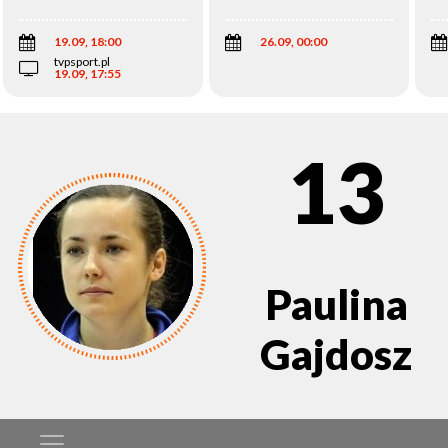
Wi
19.09, 18:00
26.09, 00:00
tvpsport.pl
19.09, 17:55
13
Paulina
Gajdosz