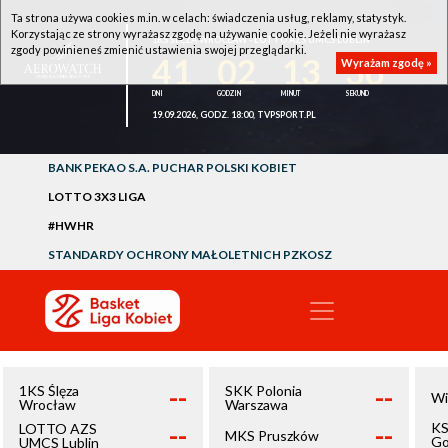
Ta strona używa cookies m.in. w celach: świadczenia usług, reklamy, statystyk.
Korzystając ze strony wyrażasz zgodę na używanie cookie. Jeżeli nie wyrażasz
1KS ŚLĘZA WROCŁAW - LOTTO AZS UMCS LUBLIN
zgody powinieneś zmienić ustawienia swojej przeglądarki.
41
02
13
36
Wyrażam zgodę »
19.09.2026, GODZ. 18:00, TVPSPORT.PL
BANK PEKAO S.A. PUCHAR POLSKI KOBIET
LOTTO 3X3 LIGA
#HWHR
STANDARDY OCHRONY MAŁOLETNICH PZKOSZ
--
--
1KS Ślęza
SKK Polonia
Wi
Wrocław
Warszawa
--
--
KS
LOTTO AZS
MKS Pruszków
Go
UMCS Lublin