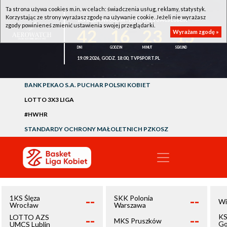
Ta strona używa cookies m.in. w celach: świadczenia usług, reklamy, statystyk.
Korzystając ze strony wyrażasz zgodę na używanie cookie. Jeżeli nie wyrażasz
1KS ŚLĘZA WROCŁAW - LOTTO AZS UMCS LUBLIN
zgody powinieneś zmienić ustawienia swojej przeglądarki.
42
16
23
15
Wyrażam zgodę »
19.09.2026, GODZ. 18:00, TVPSPORT.PL
BANK PEKAO S.A. PUCHAR POLSKI KOBIET
LOTTO 3X3 LIGA
#HWHR
STANDARDY OCHRONY MAŁOLETNICH PZKOSZ
--
--
1KS Ślęza
SKK Polonia
Wi
Wrocław
Warszawa
--
--
KS
LOTTO AZS
MKS Pruszków
Go
UMCS Lublin