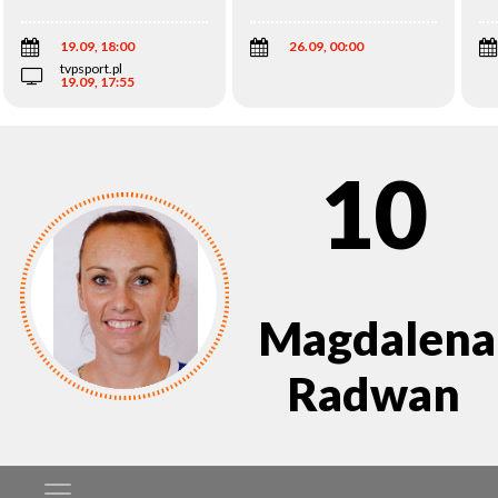
Wi
19.09, 18:00
26.09, 00:00
tvpsport.pl
19.09, 17:55
10
Magdalena
Radwan