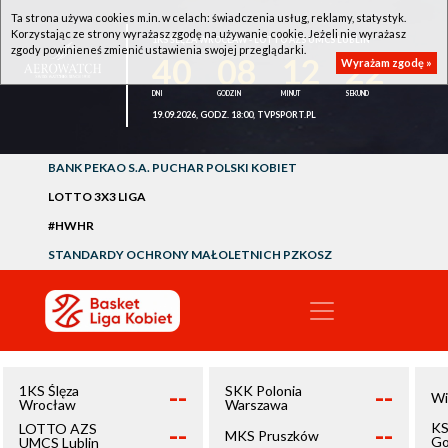
Ta strona używa cookies m.in. w celach: świadczenia usług, reklamy, statystyk.
Korzystając ze strony wyrażasz zgodę na używanie cookie. Jeżeli nie wyrażasz
1KS ŚLĘZA WROCŁAW - LOTTO AZS UMCS LUBLIN
zgody powinieneś zmienić ustawienia swojej przeglądarki.
40
08
12
22
Wyrażam zgodę »
19.09.2026, GODZ. 18:00, TVPSPORT.PL
BANK PEKAO S.A. PUCHAR POLSKI KOBIET
LOTTO 3X3 LIGA
#HWHR
STANDARDY OCHRONY MAŁOLETNICH PZKOSZ
--
--
1KS Ślęza
SKK Polonia
Wi
Wrocław
Warszawa
--
--
KS
LOTTO AZS
MKS Pruszków
Go
UMCS Lublin