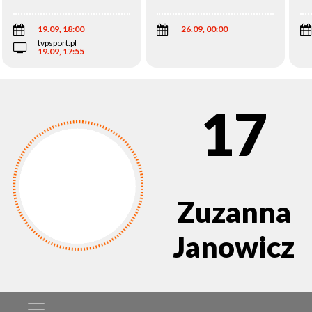
Wi
19.09, 18:00
26.09, 00:00
tvpsport.pl
19.09, 17:55
17
Zuzanna
Janowicz