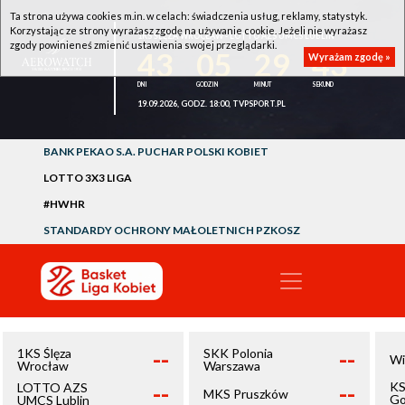
Ta strona używa cookies m.in. w celach: świadczenia usług, reklamy, statystyk.
Korzystając ze strony wyrażasz zgodę na używanie cookie. Jeżeli nie wyrażasz
1KS ŚLĘZA WROCŁAW - LOTTO AZS UMCS LUBLIN
zgody powinieneś zmienić ustawienia swojej przeglądarki.
43
05
29
43
Wyrażam zgodę »
19.09.2026, GODZ. 18:00, TVPSPORT.PL
BANK PEKAO S.A. PUCHAR POLSKI KOBIET
LOTTO 3X3 LIGA
#HWHR
STANDARDY OCHRONY MAŁOLETNICH PZKOSZ
--
--
1KS Ślęza
SKK Polonia
Wi
Wrocław
Warszawa
--
--
KS
LOTTO AZS
MKS Pruszków
Go
UMCS Lublin