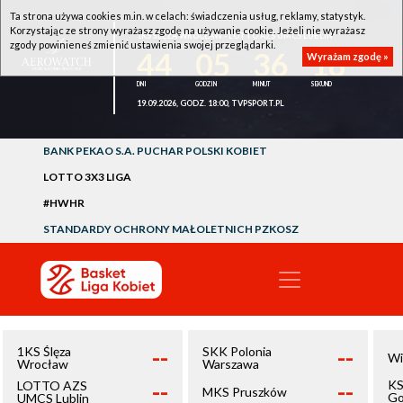
Ta strona używa cookies m.in. w celach: świadczenia usług, reklamy, statystyk.
Korzystając ze strony wyrażasz zgodę na używanie cookie. Jeżeli nie wyrażasz
1KS ŚLĘZA WROCŁAW - LOTTO AZS UMCS LUBLIN
zgody powinieneś zmienić ustawienia swojej przeglądarki.
44
05
36
17
Wyrażam zgodę »
19.09.2026, GODZ. 18:00, TVPSPORT.PL
BANK PEKAO S.A. PUCHAR POLSKI KOBIET
LOTTO 3X3 LIGA
#HWHR
STANDARDY OCHRONY MAŁOLETNICH PZKOSZ
--
--
1KS Ślęza
SKK Polonia
Wi
Wrocław
Warszawa
--
--
KS
LOTTO AZS
MKS Pruszków
Go
UMCS Lublin