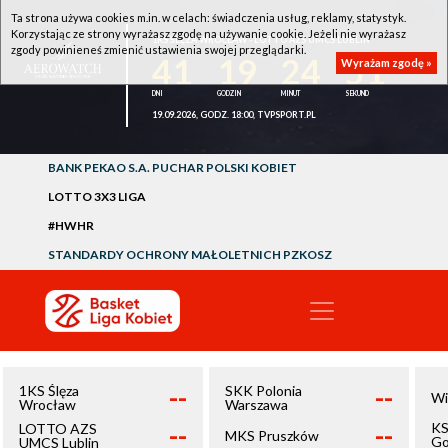
Ta strona używa cookies m.in. w celach: świadczenia usług, reklamy, statystyk.
Korzystając ze strony wyrażasz zgodę na używanie cookie. Jeżeli nie wyrażasz
1KS ŚLĘZA WROCŁAW - LOTTO AZS UMCS LUBLIN
zgody powinieneś zmienić ustawienia swojej przeglądarki.
41
19
24
51
Wyrażam zgodę »
19.09.2026, GODZ. 18:00, TVPSPORT.PL
BANK PEKAO S.A. PUCHAR POLSKI KOBIET
LOTTO 3X3 LIGA
#HWHR
STANDARDY OCHRONY MAŁOLETNICH PZKOSZ
--
--
1KS Ślęza
SKK Polonia
Wi
Wrocław
Warszawa
--
--
KS
LOTTO AZS
MKS Pruszków
Go
UMCS Lublin