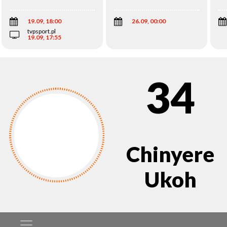
Wi
19.09, 18:00
26.09, 00:00
tvpsport.pl
19.09, 17:55
34
Chinyere
Ukoh