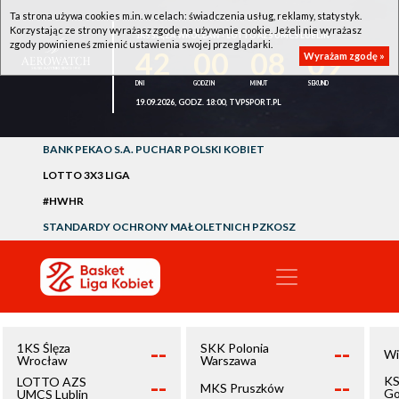
Ta strona używa cookies m.in. w celach: świadczenia usług, reklamy, statystyk.
Korzystając ze strony wyrażasz zgodę na używanie cookie. Jeżeli nie wyrażasz
1KS ŚLĘZA WROCŁAW - LOTTO AZS UMCS LUBLIN
zgody powinieneś zmienić ustawienia swojej przeglądarki.
42
00
08
09
Wyrażam zgodę »
19.09.2026, GODZ. 18:00, TVPSPORT.PL
BANK PEKAO S.A. PUCHAR POLSKI KOBIET
LOTTO 3X3 LIGA
#HWHR
STANDARDY OCHRONY MAŁOLETNICH PZKOSZ
--
--
1KS Ślęza
SKK Polonia
Wi
Wrocław
Warszawa
--
--
KS
LOTTO AZS
MKS Pruszków
Go
UMCS Lublin