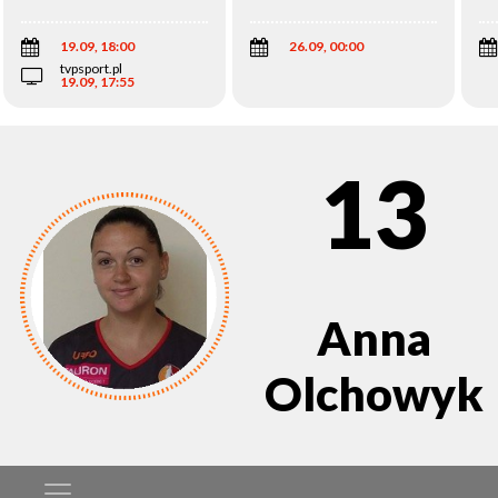
Wi
19.09, 18:00
26.09, 00:00
tvpsport.pl
19.09, 17:55
13
Anna
Olchowyk