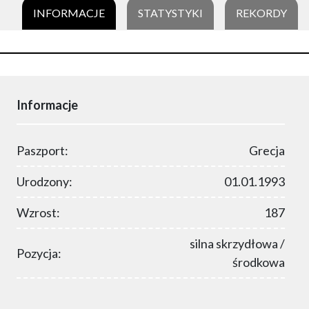
INFORMACJE
STATYSTYKI
REKORDY
Informacje
Paszport:
Grecja
Urodzony:
01.01.1993
Wzrost:
187
silna skrzydłowa /
Pozycja:
środkowa