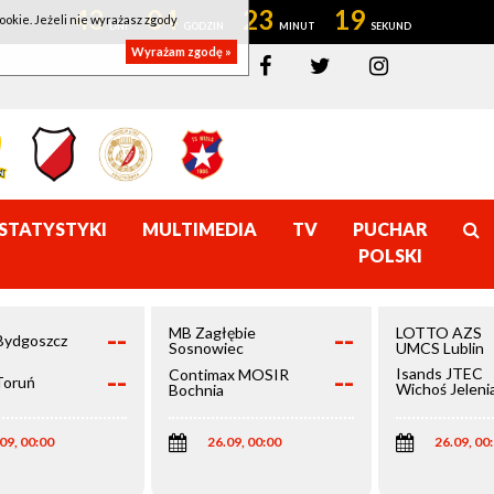
43
04
23
19
ookie. Jeżeli nie wyrażasz zgody
Wyrażam zgodę »
STATYSTYKI
MULTIMEDIA
TV
PUCHAR
POLSKI
--
--
MB Zagłębie
LOTTO AZS
Bydgoszcz
Sosnowiec
UMCS Lublin
--
--
Isands JTEC
Contimax MOSIR
Toruń
Wichoś Jeleni
Bochnia
Góra
09, 00:00
26.09, 00:00
26.09, 00