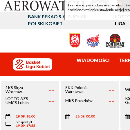
Ta strona używa cookies m.in. w celach: św
powinieneś zmienić ustawienia swojej prz
BANK PEKAO S.A. PUCHAR
LOTTO
POLSKI KOBIET
LIGA
WIADOMOŚCI
TER
--
--
1KS Ślęza
SKK Polonia
Wi
Wrocław
Warszawa
--
--
KS
LOTTO AZS
MKS Pruszków
Go
UMCS Lublin
Wi
19.09, 18:00
26.09, 00:00
tvpsport.pl
19.09, 17:55