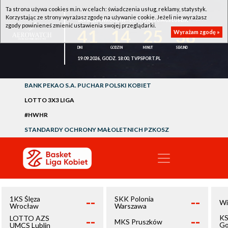
Ta strona używa cookies m.in. w celach: świadczenia usług, reklamy, statystyk.
Korzystając ze strony wyrażasz zgodę na używanie cookie. Jeżeli nie wyrażasz
1KS ŚLĘZA WROCŁAW - LOTTO AZS UMCS LUBLIN
zgody powinieneś zmienić ustawienia swojej przeglądarki.
41
14
25
38
Wyrażam zgodę »
19.09.2026, GODZ. 18:00, TVPSPORT.PL
BANK PEKAO S.A. PUCHAR POLSKI KOBIET
LOTTO 3X3 LIGA
#HWHR
STANDARDY OCHRONY MAŁOLETNICH PZKOSZ
--
--
1KS Ślęza
SKK Polonia
Wi
Wrocław
Warszawa
--
--
KS
LOTTO AZS
MKS Pruszków
Go
UMCS Lublin