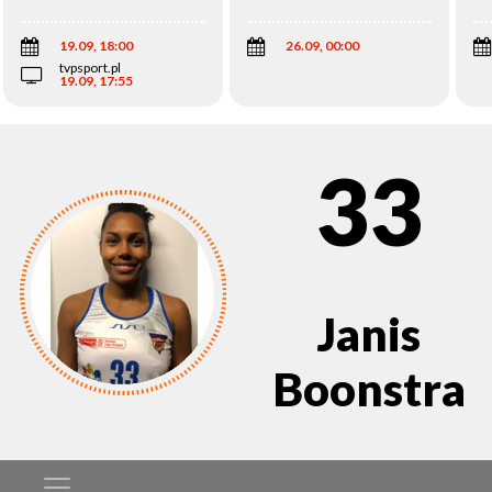
Wi
19.09, 18:00
26.09, 00:00
tvpsport.pl
19.09, 17:55
33
Janis
Boonstra