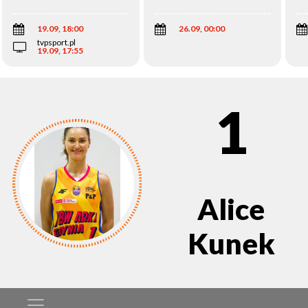
Wi
19.09, 18:00
26.09, 00:00
tvpsport.pl
19.09, 17:55
1
Alice
Kunek