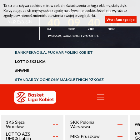
Ta strona używa cookies m.in. w celach: świadczenia usług, reklamy, statystyk.
Korzystając ze strony wyrażasz zgodę na używanie cookie. Jeżeli nie wyrażasz
1KS ŚLĘZA WROCŁAW - LOTTO AZS UMCS LUBLIN
zgody powinieneś zmienić ustawienia swojej przeglądarki.
40
09
40
11
Wyrażam zgodę »
19.09.2026, GODZ. 18:00, TVPSPORT.PL
BANK PEKAO S.A. PUCHAR POLSKI KOBIET
LOTTO 3X3 LIGA
#HWHR
STANDARDY OCHRONY MAŁOLETNICH PZKOSZ
--
--
1KS Ślęza
SKK Polonia
Wi
Wrocław
Warszawa
--
--
KS
LOTTO AZS
MKS Pruszków
Go
UMCS Lublin