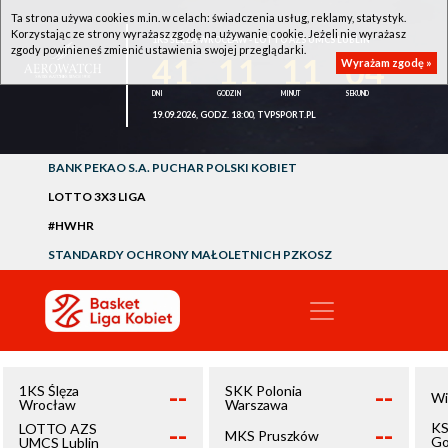
Ta strona używa cookies m.in. w celach: świadczenia usług, reklamy, statystyk.
Korzystając ze strony wyrażasz zgodę na używanie cookie. Jeżeli nie wyrażasz
1KS ŚLĘZA WROCŁAW - LOTTO AZS UMCS LUBLIN
zgody powinieneś zmienić ustawienia swojej przeglądarki.
41
11
11
03
Wyrażam zgodę »
19.09.2026, GODZ. 18:00, TVPSPORT.PL
BANK PEKAO S.A. PUCHAR POLSKI KOBIET
LOTTO 3X3 LIGA
#HWHR
STANDARDY OCHRONY MAŁOLETNICH PZKOSZ
--
--
1KS Ślęza
SKK Polonia
Wi
Wrocław
Warszawa
--
--
KS
LOTTO AZS
MKS Pruszków
Go
UMCS Lublin