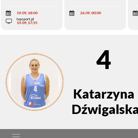
Wi
19.09, 18:00
26.09, 00:00
tvpsport.pl
19.09, 17:55
4
Katarzyna
Dźwigalsk