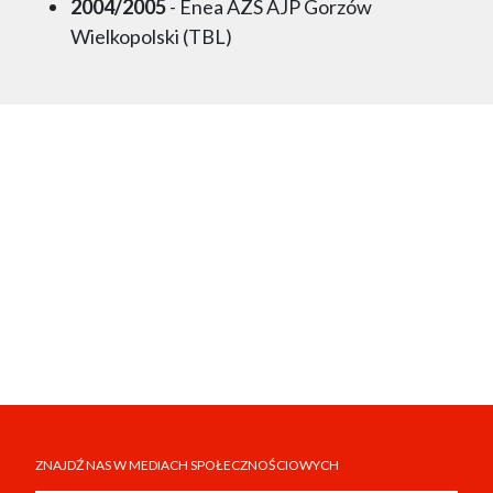
2004/2005
- Enea AZS AJP Gorzów
Wielkopolski (TBL)
ZNAJDŹ NAS W MEDIACH SPOŁECZNOŚCIOWYCH