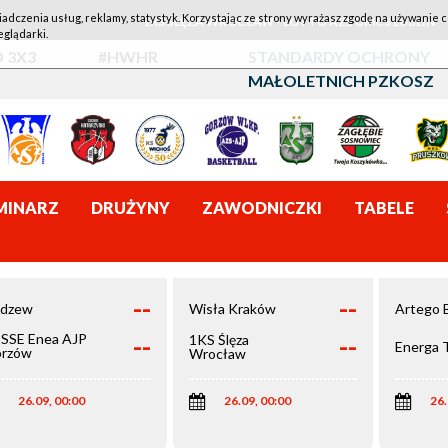
iadczenia usług, reklamy, statystyk. Korzystając ze strony wyrażasz zgodę na używanie c
1KS ŚLĘZA WROCŁAW - LOTTO AZS UMCS LUBLIN
eglądarki.
 3X3
#HWHR
STANDARDY OCHRONY
MAŁOLETNICH PZKOSZ
MINARZ
DRUŻYNY
ZAWODNICZKI
TABELE
--
--
dzew
Wisła Kraków
Artego 
--
--
SSE Enea AJP
1KS Ślęza
Energa 
rzów
Wrocław
elkopolski
26.09, 00:00
26.09, 00:00
26.