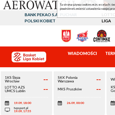
Ta strona używa cookies m.in. w celach: św
powinieneś zmienić ustawienia swojej prz
BANK PEKAO S.A. PUCHAR
LOTTO
POLSKI KOBIET
LIGA
WIADOMOŚCI
TER
--
--
1KS Ślęza
SKK Polonia
Wi
Wrocław
Warszawa
--
--
KS
LOTTO AZS
MKS Pruszków
Go
UMCS Lublin
Wi
19.09, 18:00
26.09, 00:00
tvpsport.pl
19.09, 17:55