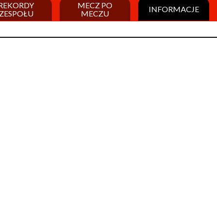
REKORDY
MECZ PO
INFORMACJE
ZESPOŁU
MECZU