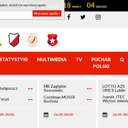
42
22
18
03
ookie. Jeżeli nie wyrażasz zgody
Wyrażam zgodę »
STATYSTYKI
MULTIMEDIA
TV
PUCHAR
POLSKI
--
--
MB Zagłębie
LOTTO AZS
Bydgoszcz
Sosnowiec
UMCS Lublin
--
--
Isands JTEC
Contimax MOSIR
Toruń
Wichoś Jeleni
Bochnia
Góra
09, 00:00
26.09, 00:00
26.09, 00