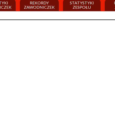
TYKI
REKORDY
STATYSTYKI
ICZEK
ZAWODNICZEK
ZESPOŁU