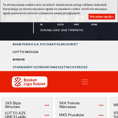
Ta strona używa cookies m.in. w celach: świadczenia usług, reklamy, statystyk.
Korzystając ze strony wyrażasz zgodę na używanie cookie. Jeżeli nie wyrażasz
1KS ŚLĘZA WROCŁAW - LOTTO AZS UMCS LUBLIN
zgody powinieneś zmienić ustawienia swojej przeglądarki.
43
03
47
59
Wyrażam zgodę »
19.09.2026, GODZ. 18:00, TVPSPORT.PL
BANK PEKAO S.A. PUCHAR POLSKI KOBIET
LOTTO 3X3 LIGA
#HWHR
STANDARDY OCHRONY MAŁOLETNICH PZKOSZ
--
--
1KS Ślęza
SKK Polonia
Wi
Wrocław
Warszawa
--
--
KS
LOTTO AZS
MKS Pruszków
Go
UMCS Lublin