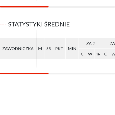
STATYSTYKI ŚREDNIE
ZA 2
ZA 2
ZA
ZA
ZAWODNICZKA
ZAWODNICZKA
M
M
S5
S5
PKT
PKT
MIN
MIN
C
C
W
W
%
%
C
C