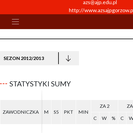
azs@ajp.edu.pl
http://www.azsajpgorzow.p
SEZON 2012/2013
STATYSTYKI SUMY
ZA 2
ZA 2
ZA
ZA
ZAWODNICZKA
ZAWODNICZKA
M
M
S5
S5
PKT
PKT
MIN
MIN
C
C
W
W
%
%
C
C