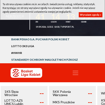
Ta strona używa cookies m.in. w celach: świadczenia usług, reklamy, statystyk.
Korzystając ze strony wyrażasz zgodę na używanie cookie. Jeżeli nie wyrażasz
1KS ŚLĘZA WROCŁAW - LOTTO AZS UMCS LUBLIN
zgody powinieneś zmienić ustawienia swojej przeglądarki.
41
14
13
55
Wyrażam zgodę »
19.09.2026, GODZ. 18:00, TVPSPORT.PL
BANK PEKAO S.A. PUCHAR POLSKI KOBIET
LOTTO 3X3 LIGA
#HWHR
STANDARDY OCHRONY MAŁOLETNICH PZKOSZ
--
--
1KS Ślęza
SKK Polonia
Wi
Wrocław
Warszawa
--
--
KS
LOTTO AZS
MKS Pruszków
Go
UMCS Lublin