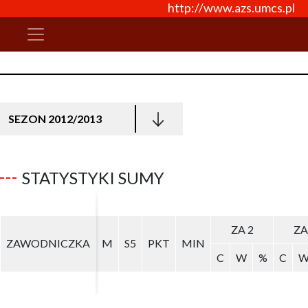
http://www.azs.umcs.pl
SEZON 2012/2013
STATYSTYKI SUMY
ZA 2
ZA 2
ZA
ZA
ZAWODNICZKA
ZAWODNICZKA
M
M
S5
S5
PKT
PKT
MIN
MIN
C
C
W
W
%
%
C
C