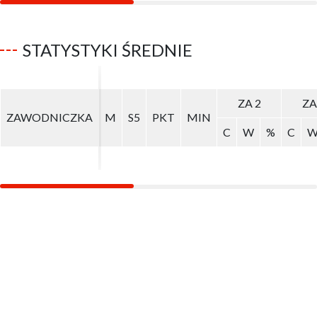
STATYSTYKI ŚREDNIE
ZA 2
ZA 2
ZA
ZA
ZAWODNICZKA
ZAWODNICZKA
M
M
S5
S5
PKT
PKT
MIN
MIN
C
C
W
W
%
%
C
C