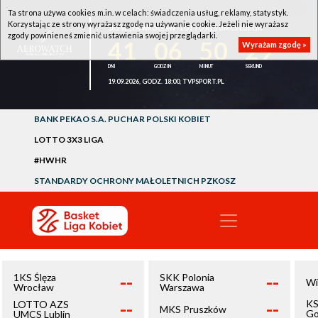
Ta strona używa cookies m.in. w celach: świadczenia usług, reklamy, statystyk.
Korzystając ze strony wyrażasz zgodę na używanie cookie. Jeżeli nie wyrażasz
1KS ŚLĘZA WROCŁAW - LOTTO AZS UMCS LUBLIN
zgody powinieneś zmienić ustawienia swojej przeglądarki.
41
06
50
29
Wyrażam zgodę »
19.09.2026, GODZ. 18:00, TVPSPORT.PL
BANK PEKAO S.A. PUCHAR POLSKI KOBIET
LOTTO 3X3 LIGA
#HWHR
STANDARDY OCHRONY MAŁOLETNICH PZKOSZ
--
--
1KS Ślęza
SKK Polonia
Wi
Wrocław
Warszawa
--
--
KS
LOTTO AZS
MKS Pruszków
Go
UMCS Lublin