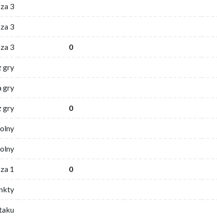
 za 3
za 3
za 3
0
z gry
 gry
z gry
0
wolny
olny
za 1
0
nkty
ataku