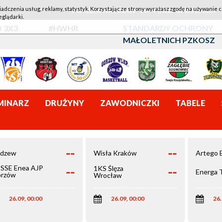
iadczenia usług, reklamy, statystyk. Korzystając ze strony wyrażasz zgodę na używanie c
1KS ŚLĘZA WROCŁAW - LOTTO AZS UMCS LUBLIN
eglądarki.
 3X3
#HWHR
STANDARDY OCHRONY
MAŁOLETNICH PZKOSZ
MINARZ
DRUŻYNY
ZAWODNICZKI
TABELE
--
--
dzew
Wisła Kraków
Artego 
--
--
SSE Enea AJP
1KS Ślęza
Energa 
rzów
Wrocław
elkopolski
26.09, 00:00
26.09, 00:00
26.