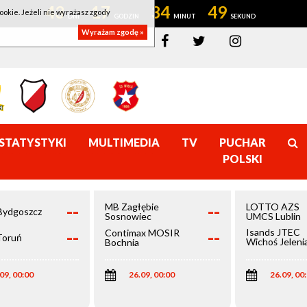
43
17
34
49
ookie. Jeżeli nie wyrażasz zgody
Wyrażam zgodę »
STATYSTYKI
MULTIMEDIA
TV
PUCHAR
POLSKI
--
--
MB Zagłębie
LOTTO AZS
Bydgoszcz
Sosnowiec
UMCS Lublin
--
--
Isands JTEC
Contimax MOSIR
Toruń
Wichoś Jeleni
Bochnia
Góra
09, 00:00
26.09, 00:00
26.09, 00