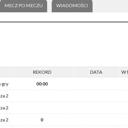
MECZ PO MECZU
WIADOMOŚCI
REKORD
DATA
W 
s gry
00:00
 za 2
za 2
za 2
0