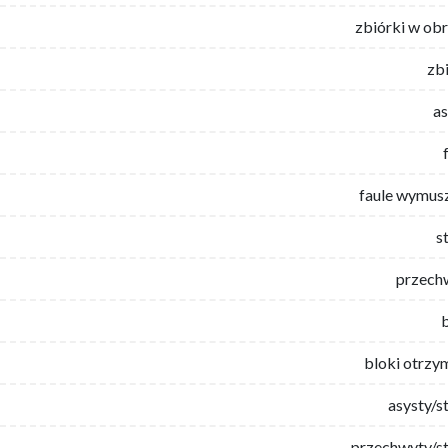
zbiórki w ob
zb
as
faule wymus
s
przech
bloki otrzy
asysty/s
przechwyty/st