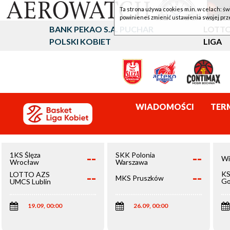
Ta strona używa cookies m.in. w celach: św
powinieneś zmienić ustawienia swojej prz
BANK PEKAO S.A. PUCHAR
LOTTO
POLSKI KOBIET
LIGA
WIADOMOŚCI
TER
--
--
1KS Ślęza
SKK Polonia
Wi
Wrocław
Warszawa
--
--
KS
LOTTO AZS
MKS Pruszków
Go
UMCS Lublin
Wi
19.09, 00:00
26.09, 00:00