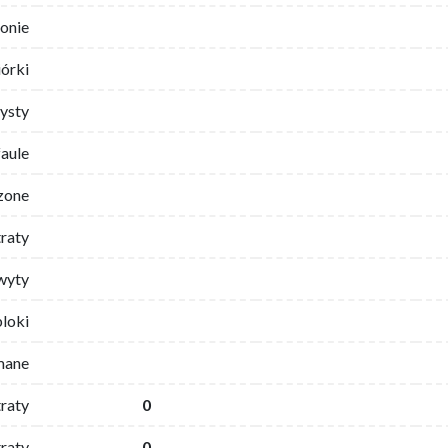
ronie
iórki
ysty
faule
zone
traty
wyty
bloki
mane
traty
0
raty
0