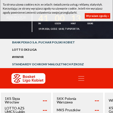
Ta strona używa cookies m.in. w celach: świadczenia usług, reklamy, statystyk.
Korzystając ze strony wyrażasz zgodę na używanie cookie. Jeżeli nie wyrażasz
1KS ŚLĘZA WROCŁAW - LOTTO AZS UMCS LUBLIN
zgody powinieneś zmienić ustawienia swojej przeglądarki.
41
00
13
46
Wyrażam zgodę »
19.09.2026, GODZ. 18:00, TVPSPORT.PL
BANK PEKAO S.A. PUCHAR POLSKI KOBIET
LOTTO 3X3 LIGA
#HWHR
STANDARDY OCHRONY MAŁOLETNICH PZKOSZ
--
--
1KS Ślęza
SKK Polonia
Wi
Wrocław
Warszawa
--
--
KS
LOTTO AZS
MKS Pruszków
Go
UMCS Lublin