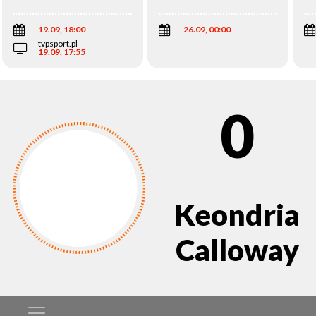
Wi
19.09, 18:00
26.09, 00:00
tvpsport.pl
19.09, 17:55
0
Keondria
Calloway